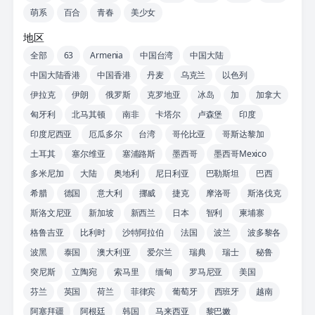
萌系
百合
青春
美少女
地区
全部
63
Armenia
中国台湾
中国大陆
中国大陆香港
中国香港
丹麦
乌克兰
以色列
伊拉克
伊朗
俄罗斯
克罗地亚
冰岛
加
加拿大
匈牙利
北马其顿
南非
卡塔尔
卢森堡
印度
印度尼西亚
厄瓜多尔
台湾
哥伦比亚
哥斯达黎加
土耳其
塞尔维亚
塞浦路斯
墨西哥
墨西哥Mexico
多米尼加
大陆
奥地利
尼日利亚
巴勒斯坦
巴西
希腊
德国
意大利
挪威
捷克
摩洛哥
斯洛伐克
斯洛文尼亚
新加坡
新西兰
日本
智利
柬埔寨
格鲁吉亚
比利时
沙特阿拉伯
法国
波兰
波多黎各
波黑
泰国
澳大利亚
爱尔兰
瑞典
瑞士
秘鲁
突尼斯
立陶宛
索马里
缅甸
罗马尼亚
美国
芬兰
英国
荷兰
菲律宾
葡萄牙
西班牙
越南
阿塞拜疆
阿根廷
韩国
马来西亚
黎巴嫩