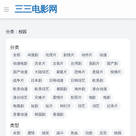
三三电影网
分类：校园
分类
全部
AI漫剧
伦理片
剧情片
动作片
动漫
动漫电影
历史片
古装片
台湾剧
喜剧片
国产剧
国产动漫
大陆综艺
家庭片
恐怖片
悬疑片
惊悚片
战争片
日本剧
日韩动漫
日韩综艺
欧美剧
欧美动漫
欧美综艺
泰国剧
海外剧
港台动漫
港台综艺
灾难片
爱情片
犯罪片
电影
电影
电视剧
短剧
短片
科幻片
综艺
综艺
记录片
里番动漫
韩国剧
香港剧
类型
全部
爱情
搞笑
战斗
热血
治愈
后宫
校园