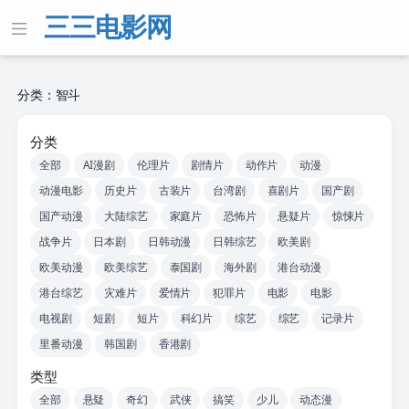
三三电影网
分类：智斗
分类
全部
AI漫剧
伦理片
剧情片
动作片
动漫
动漫电影
历史片
古装片
台湾剧
喜剧片
国产剧
国产动漫
大陆综艺
家庭片
恐怖片
悬疑片
惊悚片
战争片
日本剧
日韩动漫
日韩综艺
欧美剧
欧美动漫
欧美综艺
泰国剧
海外剧
港台动漫
港台综艺
灾难片
爱情片
犯罪片
电影
电影
电视剧
短剧
短片
科幻片
综艺
综艺
记录片
里番动漫
韩国剧
香港剧
类型
全部
悬疑
奇幻
武侠
搞笑
少儿
动态漫