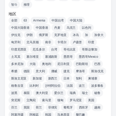
智斗
推理
地区
全部
63
Armenia
中国台湾
中国大陆
中国大陆香港
中国香港
丹麦
乌克兰
以色列
伊拉克
伊朗
俄罗斯
克罗地亚
冰岛
加
加拿大
匈牙利
北马其顿
南非
卡塔尔
卢森堡
印度
印度尼西亚
厄瓜多尔
台湾
哥伦比亚
哥斯达黎加
土耳其
塞尔维亚
塞浦路斯
墨西哥
墨西哥Mexico
多米尼加
大陆
奥地利
尼日利亚
巴勒斯坦
巴西
希腊
德国
意大利
挪威
捷克
摩洛哥
斯洛伐克
斯洛文尼亚
新加坡
新西兰
日本
智利
柬埔寨
格鲁吉亚
比利时
沙特阿拉伯
法国
波兰
波多黎各
波黑
泰国
澳大利亚
爱尔兰
瑞典
瑞士
秘鲁
突尼斯
立陶宛
索马里
缅甸
罗马尼亚
美国
芬兰
英国
荷兰
菲律宾
葡萄牙
西班牙
越南
阿塞拜疆
阿根廷
韩国
马来西亚
黎巴嫩