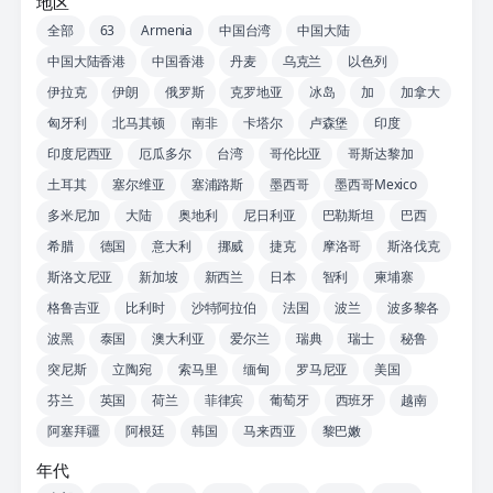
地区
全部
63
Armenia
中国台湾
中国大陆
中国大陆香港
中国香港
丹麦
乌克兰
以色列
伊拉克
伊朗
俄罗斯
克罗地亚
冰岛
加
加拿大
匈牙利
北马其顿
南非
卡塔尔
卢森堡
印度
印度尼西亚
厄瓜多尔
台湾
哥伦比亚
哥斯达黎加
土耳其
塞尔维亚
塞浦路斯
墨西哥
墨西哥Mexico
多米尼加
大陆
奥地利
尼日利亚
巴勒斯坦
巴西
希腊
德国
意大利
挪威
捷克
摩洛哥
斯洛伐克
斯洛文尼亚
新加坡
新西兰
日本
智利
柬埔寨
格鲁吉亚
比利时
沙特阿拉伯
法国
波兰
波多黎各
波黑
泰国
澳大利亚
爱尔兰
瑞典
瑞士
秘鲁
突尼斯
立陶宛
索马里
缅甸
罗马尼亚
美国
芬兰
英国
荷兰
菲律宾
葡萄牙
西班牙
越南
阿塞拜疆
阿根廷
韩国
马来西亚
黎巴嫩
年代