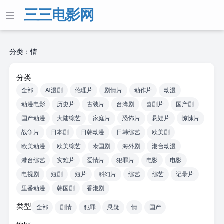
三三电影网
分类：情
分类
全部
AI漫剧
伦理片
剧情片
动作片
动漫
动漫电影
历史片
古装片
台湾剧
喜剧片
国产剧
国产动漫
大陆综艺
家庭片
恐怖片
悬疑片
惊悚片
战争片
日本剧
日韩动漫
日韩综艺
欧美剧
欧美动漫
欧美综艺
泰国剧
海外剧
港台动漫
港台综艺
灾难片
爱情片
犯罪片
电影
电影
电视剧
短剧
短片
科幻片
综艺
综艺
记录片
里番动漫
韩国剧
香港剧
类型
全部
剧情
犯罪
悬疑
情
国产