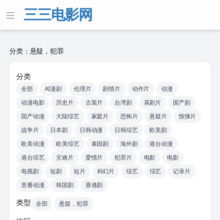
三三电影网
分类：悬疑，犯罪
分类
全部
AI漫剧
伦理片
剧情片
动作片
动漫
动漫电影
历史片
古装片
台湾剧
喜剧片
国产剧
国产动漫
大陆综艺
家庭片
恐怖片
悬疑片
惊悚片
战争片
日本剧
日韩动漫
日韩综艺
欧美剧
欧美动漫
欧美综艺
泰国剧
海外剧
港台动漫
港台综艺
灾难片
爱情片
犯罪片
电影
电影
电视剧
短剧
短片
科幻片
综艺
综艺
记录片
里番动漫
韩国剧
香港剧
类型
全部
悬疑，犯罪