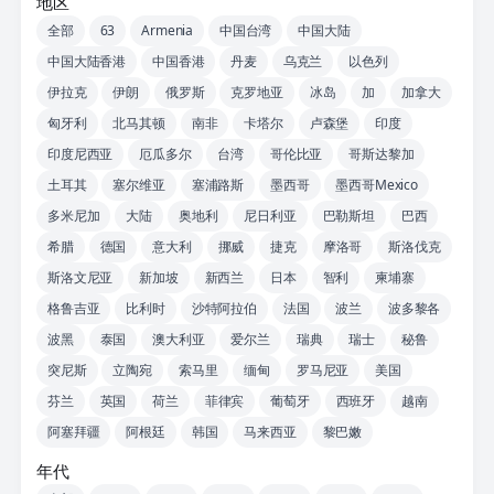
地区
全部
63
Armenia
中国台湾
中国大陆
中国大陆香港
中国香港
丹麦
乌克兰
以色列
伊拉克
伊朗
俄罗斯
克罗地亚
冰岛
加
加拿大
匈牙利
北马其顿
南非
卡塔尔
卢森堡
印度
印度尼西亚
厄瓜多尔
台湾
哥伦比亚
哥斯达黎加
土耳其
塞尔维亚
塞浦路斯
墨西哥
墨西哥Mexico
多米尼加
大陆
奥地利
尼日利亚
巴勒斯坦
巴西
希腊
德国
意大利
挪威
捷克
摩洛哥
斯洛伐克
斯洛文尼亚
新加坡
新西兰
日本
智利
柬埔寨
格鲁吉亚
比利时
沙特阿拉伯
法国
波兰
波多黎各
波黑
泰国
澳大利亚
爱尔兰
瑞典
瑞士
秘鲁
突尼斯
立陶宛
索马里
缅甸
罗马尼亚
美国
芬兰
英国
荷兰
菲律宾
葡萄牙
西班牙
越南
阿塞拜疆
阿根廷
韩国
马来西亚
黎巴嫩
年代