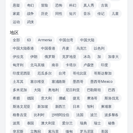
悬疑
奇幻
冒险
恐怖
科幻
真人秀
古装
家庭
战争
历史
同性
短片
音乐
传记
儿童
运动
武侠
地区
全部
63
Armenia
中国台湾
中国大陆
中国大陆香港
中国香港
丹麦
乌克兰
以色列
伊拉克
伊朗
俄罗斯
克罗地亚
冰岛
加
加拿大
匈牙利
北马其顿
南非
卡塔尔
卢森堡
印度
印度尼西亚
厄瓜多尔
台湾
哥伦比亚
哥斯达黎加
土耳其
塞尔维亚
塞浦路斯
墨西哥
墨西哥Mexico
多米尼加
大陆
奥地利
尼日利亚
巴勒斯坦
巴西
希腊
德国
意大利
挪威
捷克
摩洛哥
斯洛伐克
斯洛文尼亚
新加坡
新西兰
日本
智利
柬埔寨
格鲁吉亚
比利时
沙特阿拉伯
法国
波兰
波多黎各
波黑
泰国
澳大利亚
爱尔兰
瑞典
瑞士
秘鲁
突尼斯
立陶宛
索马里
缅甸
罗马尼亚
美国