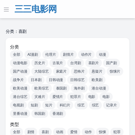
三三电影网
分类：喜剧
分类
全部
AI漫剧
伦理片
剧情片
动作片
动漫
动漫电影
历史片
古装片
台湾剧
喜剧片
国产剧
国产动漫
大陆综艺
家庭片
恐怖片
悬疑片
惊悚片
战争片
日本剧
日韩动漫
日韩综艺
欧美剧
欧美动漫
欧美综艺
泰国剧
海外剧
港台动漫
港台综艺
灾难片
爱情片
犯罪片
电影
电影
电视剧
短剧
短片
科幻片
综艺
综艺
记录片
里番动漫
韩国剧
香港剧
类型
全部
剧情
喜剧
动画
爱情
动作
惊悚
犯罪