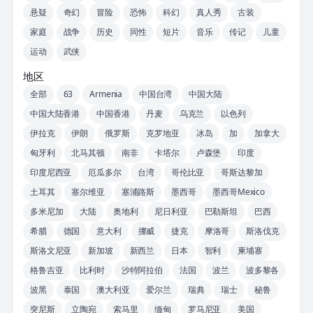
悬疑
奇幻
冒险
恐怖
科幻
真人秀
古装
家庭
战争
历史
同性
短片
音乐
传记
儿童
运动
武侠
地区
全部
63
Armenia
中国台湾
中国大陆
中国大陆香港
中国香港
丹麦
乌克兰
以色列
伊拉克
伊朗
俄罗斯
克罗地亚
冰岛
加
加拿大
匈牙利
北马其顿
南非
卡塔尔
卢森堡
印度
印度尼西亚
厄瓜多尔
台湾
哥伦比亚
哥斯达黎加
土耳其
塞尔维亚
塞浦路斯
墨西哥
墨西哥Mexico
多米尼加
大陆
奥地利
尼日利亚
巴勒斯坦
巴西
希腊
德国
意大利
挪威
捷克
摩洛哥
斯洛伐克
斯洛文尼亚
新加坡
新西兰
日本
智利
柬埔寨
格鲁吉亚
比利时
沙特阿拉伯
法国
波兰
波多黎各
波黑
泰国
澳大利亚
爱尔兰
瑞典
瑞士
秘鲁
突尼斯
立陶宛
索马里
缅甸
罗马尼亚
美国