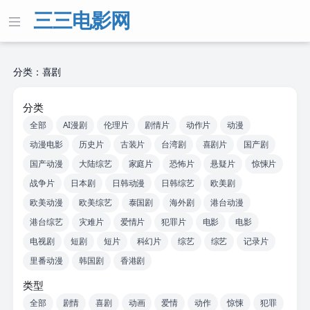
三三电影网
分类：喜剧
分类
全部
AI漫剧
伦理片
剧情片
动作片
动漫
动漫电影
历史片
古装片
台湾剧
喜剧片
国产剧
国产动漫
大陆综艺
家庭片
恐怖片
悬疑片
惊悚片
战争片
日本剧
日韩动漫
日韩综艺
欧美剧
欧美动漫
欧美综艺
泰国剧
海外剧
港台动漫
港台综艺
灾难片
爱情片
犯罪片
电影
电影
电视剧
短剧
短片
科幻片
综艺
综艺
记录片
里番动漫
韩国剧
香港剧
类型
全部
剧情
喜剧
动画
爱情
动作
惊悚
犯罪