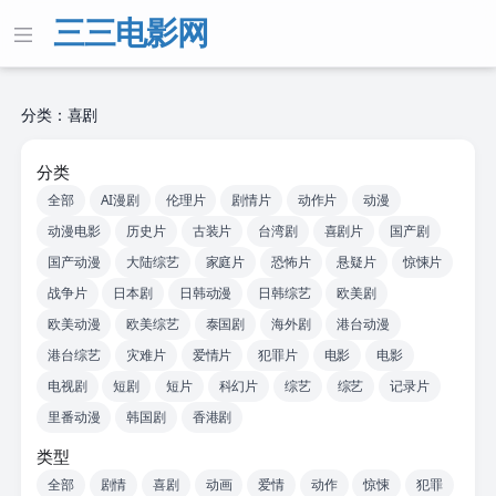
三三电影网
分类：喜剧
分类
全部
AI漫剧
伦理片
剧情片
动作片
动漫
动漫电影
历史片
古装片
台湾剧
喜剧片
国产剧
国产动漫
大陆综艺
家庭片
恐怖片
悬疑片
惊悚片
战争片
日本剧
日韩动漫
日韩综艺
欧美剧
欧美动漫
欧美综艺
泰国剧
海外剧
港台动漫
港台综艺
灾难片
爱情片
犯罪片
电影
电影
电视剧
短剧
短片
科幻片
综艺
综艺
记录片
里番动漫
韩国剧
香港剧
类型
全部
剧情
喜剧
动画
爱情
动作
惊悚
犯罪