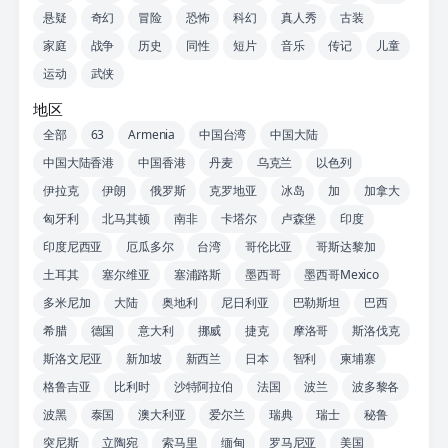
悬疑
奇幻
冒险
恐怖
科幻
真人秀
古装
家庭
战争
历史
同性
短片
音乐
传记
儿童
运动
武侠
地区
全部
63
Armenia
中国台湾
中国大陆
中国大陆香港
中国香港
丹麦
乌克兰
以色列
伊拉克
伊朗
俄罗斯
克罗地亚
冰岛
加
加拿大
匈牙利
北马其顿
南非
卡塔尔
卢森堡
印度
印度尼西亚
厄瓜多尔
台湾
哥伦比亚
哥斯达黎加
土耳其
塞尔维亚
塞浦路斯
墨西哥
墨西哥Mexico
多米尼加
大陆
奥地利
尼日利亚
巴勒斯坦
巴西
希腊
德国
意大利
挪威
捷克
摩洛哥
斯洛伐克
斯洛文尼亚
新加坡
新西兰
日本
智利
柬埔寨
格鲁吉亚
比利时
沙特阿拉伯
法国
波兰
波多黎各
波黑
泰国
澳大利亚
爱尔兰
瑞典
瑞士
秘鲁
突尼斯
立陶宛
索马里
缅甸
罗马尼亚
美国