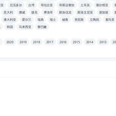
西亚
厄瓜多尔
台湾
哥伦比亚
哥斯达黎加
土耳其
塞尔维亚
意大利
挪威
捷克
摩洛哥
斯洛伐克
斯洛文尼亚
新加坡
澳大利亚
爱尔兰
瑞典
瑞士
秘鲁
突尼斯
立陶宛
索马里
廷
韩国
马来西亚
黎巴嫩
1
2020
2019
2018
2017
2016
2015
2014
2013
2