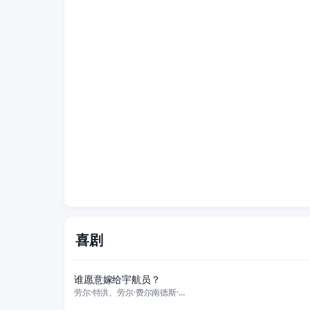
喜剧
正片
谁愿意嫁给宇航员？
劳尔·特洪、劳尔·费尔南德斯·德巴勃罗、亚历杭德罗·诺斯、Sabrina