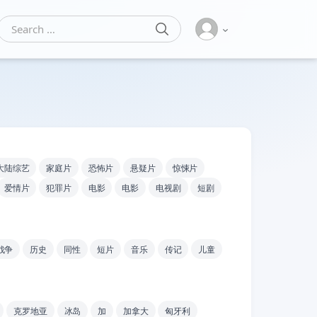
SEARCH
Search for:
大陆综艺
家庭片
恐怖片
悬疑片
惊悚片
爱情片
犯罪片
电影
电影
电视剧
短剧
战争
历史
同性
短片
音乐
传记
儿童
克罗地亚
冰岛
加
加拿大
匈牙利