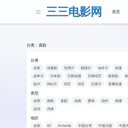
三三电影网
首页
分类：喜剧
分类
全部
AI漫剧
伦理片
剧情片
动作片
动漫
战争片
日本剧
日韩动漫
日韩综艺
欧美剧
短片
科幻片
综艺
综艺
记录片
里番动漫
类型
全部
剧情
喜剧
动画
爱情
动作
惊悚
运动
武侠
地区
全部
63
Armenia
中国台湾
中国大陆
中国