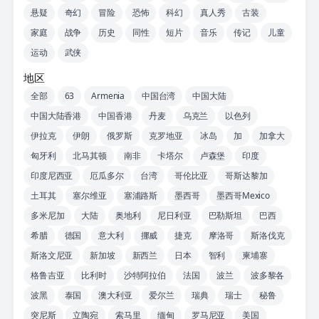
悬疑
奇幻
冒险
恐怖
科幻
真人秀
古装
家庭
战争
历史
同性
短片
音乐
传记
儿童
运动
武侠
地区
全部
63
Armenia
中国台湾
中国大陆
中国大陆香港
中国香港
丹麦
乌克兰
以色列
伊拉克
伊朗
俄罗斯
克罗地亚
冰岛
加
加拿大
匈牙利
北马其顿
南非
卡塔尔
卢森堡
印度
印度尼西亚
厄瓜多尔
台湾
哥伦比亚
哥斯达黎加
土耳其
塞尔维亚
塞浦路斯
墨西哥
墨西哥Mexico
多米尼加
大陆
奥地利
尼日利亚
巴勒斯坦
巴西
希腊
德国
意大利
挪威
捷克
摩洛哥
斯洛伐克
斯洛文尼亚
新加坡
新西兰
日本
智利
柬埔寨
格鲁吉亚
比利时
沙特阿拉伯
法国
波兰
波多黎各
波黑
泰国
澳大利亚
爱尔兰
瑞典
瑞士
秘鲁
突尼斯
立陶宛
索马里
缅甸
罗马尼亚
美国