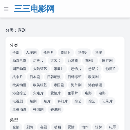
三三电影网
分类：喜剧
分类
全部
AI漫剧
伦理片
剧情片
动作片
动漫
动漫电影
历史片
古装片
台湾剧
喜剧片
国产剧
国产动漫
大陆综艺
家庭片
恐怖片
悬疑片
惊悚片
战争片
日本剧
日韩动漫
日韩综艺
欧美剧
欧美动漫
欧美综艺
泰国剧
海外剧
港台动漫
港台综艺
灾难片
爱情片
犯罪片
电影
电影
电视剧
短剧
短片
科幻片
综艺
综艺
记录片
里番动漫
韩国剧
香港剧
类型
全部
剧情
喜剧
动画
爱情
动作
惊悚
犯罪