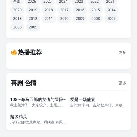
全部
2026
2025
2024
2023
2022
2021
2020
2019
2018
2017
2016
2015
2014
2013
2012
2011
2010
2009
2008
2007
2006
2005
热播推荐
更多
喜剧 色情
更多
正片
正片
108 ~海马五郎的复仇与冒险~
爱是一场盛宴
秋山菜津子、大东骏介、土居志央梨、福本清三、堀田真由、Naoki Inu
吉约姆·卡内、吉尔·勒卢什、米歇尔·富、卡米尔·拉萨特、泽维尔·布瓦、艾
正片
超级精英
玛丽安娜·德尼库尔、乔纳森·科恩、皮埃尔-安·勒·博甘、托马斯·布伦门塔