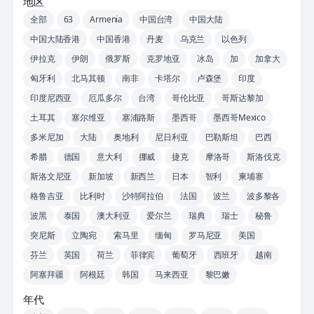
地区
全部
63
Armenia
中国台湾
中国大陆
中国大陆香港
中国香港
丹麦
乌克兰
以色列
伊拉克
伊朗
俄罗斯
克罗地亚
冰岛
加
加拿大
匈牙利
北马其顿
南非
卡塔尔
卢森堡
印度
印度尼西亚
厄瓜多尔
台湾
哥伦比亚
哥斯达黎加
土耳其
塞尔维亚
塞浦路斯
墨西哥
墨西哥Mexico
多米尼加
大陆
奥地利
尼日利亚
巴勒斯坦
巴西
希腊
德国
意大利
挪威
捷克
摩洛哥
斯洛伐克
斯洛文尼亚
新加坡
新西兰
日本
智利
柬埔寨
格鲁吉亚
比利时
沙特阿拉伯
法国
波兰
波多黎各
波黑
泰国
澳大利亚
爱尔兰
瑞典
瑞士
秘鲁
突尼斯
立陶宛
索马里
缅甸
罗马尼亚
美国
芬兰
英国
荷兰
菲律宾
葡萄牙
西班牙
越南
阿塞拜疆
阿根廷
韩国
马来西亚
黎巴嫩
年代