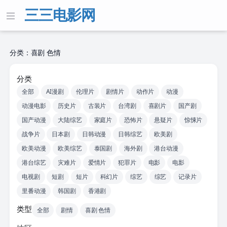
三三电影网
分类：喜剧 色情
分类
全部
AI漫剧
伦理片
剧情片
动作片
动漫
动漫电影
历史片
古装片
台湾剧
喜剧片
国产剧
国产动漫
大陆综艺
家庭片
恐怖片
悬疑片
惊悚片
战争片
日本剧
日韩动漫
日韩综艺
欧美剧
欧美动漫
欧美综艺
泰国剧
海外剧
港台动漫
港台综艺
灾难片
爱情片
犯罪片
电影
电影
电视剧
短剧
短片
科幻片
综艺
综艺
记录片
里番动漫
韩国剧
香港剧
类型
全部
剧情
喜剧 色情