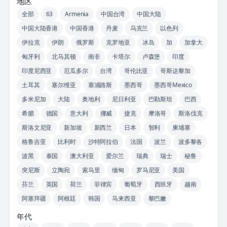
地区
全部
63
Armenia
中国台湾
中国大陆
中国大陆香港
中国香港
丹麦
乌克兰
以色列
伊拉克
伊朗
俄罗斯
克罗地亚
冰岛
加
加拿大
匈牙利
北马其顿
南非
卡塔尔
卢森堡
印度
印度尼西亚
厄瓜多尔
台湾
哥伦比亚
哥斯达黎加
土耳其
塞尔维亚
塞浦路斯
墨西哥
墨西哥Mexico
多米尼加
大陆
奥地利
尼日利亚
巴勒斯坦
巴西
希腊
德国
意大利
挪威
捷克
摩洛哥
斯洛伐克
斯洛文尼亚
新加坡
新西兰
日本
智利
柬埔寨
格鲁吉亚
比利时
沙特阿拉伯
法国
波兰
波多黎各
波黑
泰国
澳大利亚
爱尔兰
瑞典
瑞士
秘鲁
突尼斯
立陶宛
索马里
缅甸
罗马尼亚
美国
芬兰
英国
荷兰
菲律宾
葡萄牙
西班牙
越南
阿塞拜疆
阿根廷
韩国
马来西亚
黎巴嫩
年代