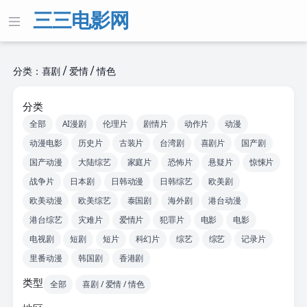
三三电影网
分类：喜剧 / 爱情 / 情色
分类
全部
AI漫剧
伦理片
剧情片
动作片
动漫
动漫电影
历史片
古装片
台湾剧
喜剧片
国产剧
国产动漫
大陆综艺
家庭片
恐怖片
悬疑片
惊悚片
战争片
日本剧
日韩动漫
日韩综艺
欧美剧
欧美动漫
欧美综艺
泰国剧
海外剧
港台动漫
港台综艺
灾难片
爱情片
犯罪片
电影
电影
电视剧
短剧
短片
科幻片
综艺
综艺
记录片
里番动漫
韩国剧
香港剧
类型
全部
喜剧 / 爱情 / 情色