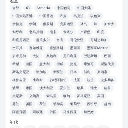
地区
全部
63
Armenia
中国台湾
中国大陆
中国大陆香港
中国香港
丹麦
乌克兰
以色列
伊拉克
伊朗
俄罗斯
克罗地亚
冰岛
加
加拿大
匈牙利
北马其顿
南非
卡塔尔
卢森堡
印度
印度尼西亚
厄瓜多尔
台湾
哥伦比亚
哥斯达黎加
土耳其
塞尔维亚
塞浦路斯
墨西哥
墨西哥Mexico
多米尼加
大陆
奥地利
尼日利亚
巴勒斯坦
巴西
希腊
德国
意大利
挪威
捷克
摩洛哥
斯洛伐克
斯洛文尼亚
新加坡
新西兰
日本
智利
柬埔寨
格鲁吉亚
比利时
沙特阿拉伯
法国
波兰
波多黎各
波黑
泰国
澳大利亚
爱尔兰
瑞典
瑞士
秘鲁
突尼斯
立陶宛
索马里
缅甸
罗马尼亚
美国
芬兰
英国
荷兰
菲律宾
葡萄牙
西班牙
越南
阿塞拜疆
阿根廷
韩国
马来西亚
黎巴嫩
年代