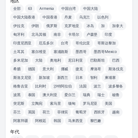
地区
全部
63
Armenia
中国台湾
中国大陆
中国大陆香港
中国香港
丹麦
乌克兰
以色列
伊拉克
伊朗
俄罗斯
克罗地亚
冰岛
加
加拿大
匈牙利
北马其顿
南非
卡塔尔
卢森堡
印度
印度尼西亚
厄瓜多尔
台湾
哥伦比亚
哥斯达黎加
土耳其
塞尔维亚
塞浦路斯
墨西哥
墨西哥Mexico
多米尼加
大陆
奥地利
尼日利亚
巴勒斯坦
巴西
希腊
德国
意大利
挪威
捷克
摩洛哥
斯洛伐克
斯洛文尼亚
新加坡
新西兰
日本
智利
柬埔寨
格鲁吉亚
比利时
沙特阿拉伯
法国
波兰
波多黎各
波黑
泰国
澳大利亚
爱尔兰
瑞典
瑞士
秘鲁
突尼斯
立陶宛
索马里
缅甸
罗马尼亚
美国
芬兰
英国
荷兰
菲律宾
葡萄牙
西班牙
越南
阿塞拜疆
阿根廷
韩国
马来西亚
黎巴嫩
年代