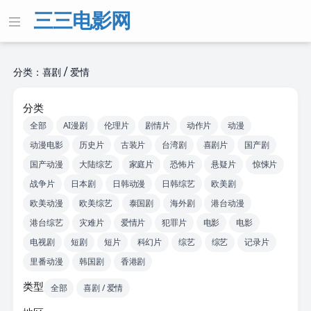
三三电影网
分类：喜剧 / 爱情
分类
全部
AI漫剧
伦理片
剧情片
动作片
动漫
动漫电影
历史片
古装片
台湾剧
喜剧片
国产剧
国产动漫
大陆综艺
家庭片
恐怖片
悬疑片
惊悚片
战争片
日本剧
日韩动漫
日韩综艺
欧美剧
欧美动漫
欧美综艺
泰国剧
海外剧
港台动漫
港台综艺
灾难片
爱情片
犯罪片
电影
电影
电视剧
短剧
短片
科幻片
综艺
综艺
记录片
里番动漫
韩国剧
香港剧
类型
全部
喜剧 / 爱情