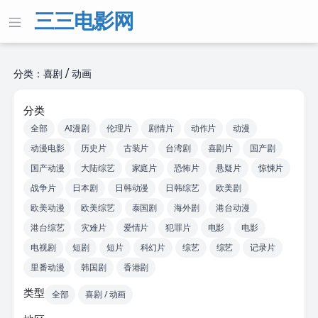
三三电影网
分类：喜剧 / 动画
分类
全部
AI漫剧
伦理片
剧情片
动作片
动漫
动漫电影
历史片
古装片
台湾剧
喜剧片
国产剧
国产动漫
大陆综艺
家庭片
恐怖片
悬疑片
惊悚片
战争片
日本剧
日韩动漫
日韩综艺
欧美剧
欧美动漫
欧美综艺
泰国剧
海外剧
港台动漫
港台综艺
灾难片
爱情片
犯罪片
电影
电影
电视剧
短剧
短片
科幻片
综艺
综艺
记录片
里番动漫
韩国剧
香港剧
类型
全部
喜剧 / 动画