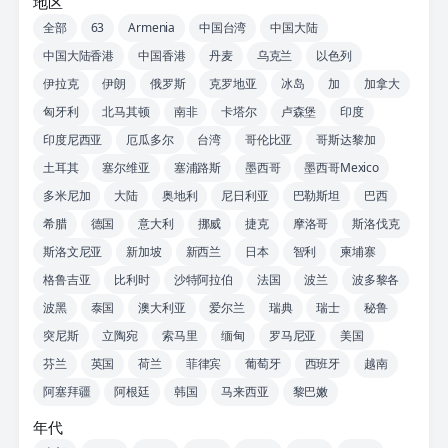
地区
全部
63
Armenia
中国台湾
中国大陆
中国大陆香港
中国香港
丹麦
乌克兰
以色列
伊拉克
伊朗
俄罗斯
克罗地亚
冰岛
加
加拿大
匈牙利
北马其顿
南非
卡塔尔
卢森堡
印度
印度尼西亚
厄瓜多尔
台湾
哥伦比亚
哥斯达黎加
土耳其
塞尔维亚
塞浦路斯
墨西哥
墨西哥Mexico
多米尼加
大陆
奥地利
尼日利亚
巴勒斯坦
巴西
希腊
德国
意大利
挪威
捷克
摩洛哥
斯洛伐克
斯洛文尼亚
新加坡
新西兰
日本
智利
柬埔寨
格鲁吉亚
比利时
沙特阿拉伯
法国
波兰
波多黎各
波黑
泰国
澳大利亚
爱尔兰
瑞典
瑞士
秘鲁
突尼斯
立陶宛
索马里
缅甸
罗马尼亚
美国
芬兰
英国
荷兰
菲律宾
葡萄牙
西班牙
越南
阿塞拜疆
阿根廷
韩国
马来西亚
黎巴嫩
年代