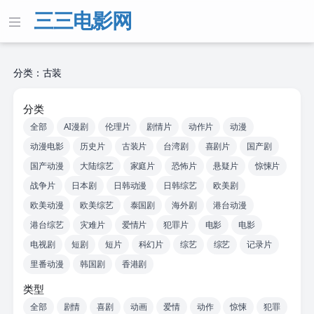
三三电影网
分类：古装
分类
全部
AI漫剧
伦理片
剧情片
动作片
动漫
动漫电影
历史片
古装片
台湾剧
喜剧片
国产剧
国产动漫
大陆综艺
家庭片
恐怖片
悬疑片
惊悚片
战争片
日本剧
日韩动漫
日韩综艺
欧美剧
欧美动漫
欧美综艺
泰国剧
海外剧
港台动漫
港台综艺
灾难片
爱情片
犯罪片
电影
电影
电视剧
短剧
短片
科幻片
综艺
综艺
记录片
里番动漫
韩国剧
香港剧
类型
全部
剧情
喜剧
动画
爱情
动作
惊悚
犯罪