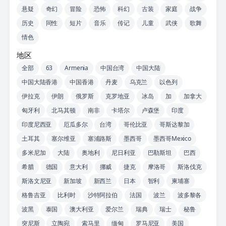
悬疑
奇幻
冒险
恐怖
科幻
古装
家庭
战争
历史
同性
短片
音乐
传记
儿童
武侠
歌舞
情色
地区
全部
63
Armenia
中国台湾
中国大陆
中国大陆香港
中国香港
丹麦
乌克兰
以色列
伊拉克
伊朗
俄罗斯
克罗地亚
冰岛
加
加拿大
匈牙利
北马其顿
南非
卡塔尔
卢森堡
印度
印度尼西亚
厄瓜多尔
台湾
哥伦比亚
哥斯达黎加
土耳其
塞尔维亚
塞浦路斯
墨西哥
墨西哥Mexico
多米尼加
大陆
奥地利
尼日利亚
巴勒斯坦
巴西
希腊
德国
意大利
挪威
捷克
摩洛哥
斯洛伐克
斯洛文尼亚
新加坡
新西兰
日本
智利
柬埔寨
格鲁吉亚
比利时
沙特阿拉伯
法国
波兰
波多黎各
波黑
泰国
澳大利亚
爱尔兰
瑞典
瑞士
秘鲁
突尼斯
立陶宛
索马里
缅甸
罗马尼亚
美国