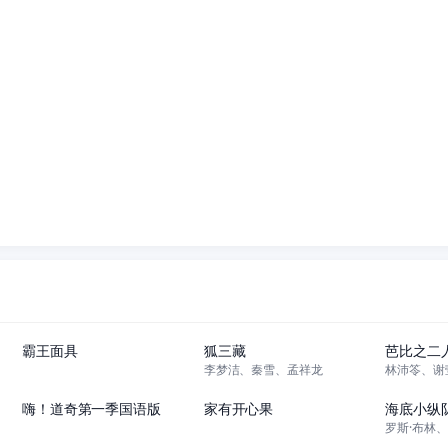
3集全
92集全
霸王面具
狐三藏
芭比之二
李梦洁、秦雪、孟祥龙
51集全
13集全
嗨！道奇第一季国语版
家有开心果
海底小纵