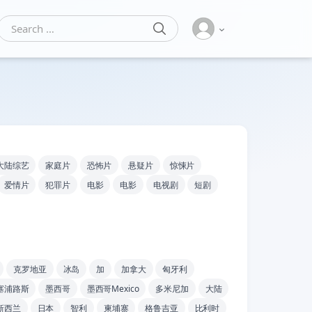
SEARCH
Search for:
大陆综艺
家庭片
恐怖片
悬疑片
惊悚片
爱情片
犯罪片
电影
电影
电视剧
短剧
克罗地亚
冰岛
加
加拿大
匈牙利
塞浦路斯
墨西哥
墨西哥Mexico
多米尼加
大陆
新西兰
日本
智利
柬埔寨
格鲁吉亚
比利时