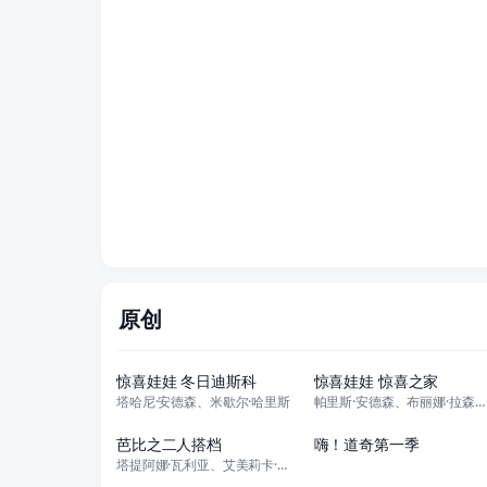
原创
HD双语版
20集全
惊喜娃娃 冬日迪斯科
惊喜娃娃 惊喜之家
塔哈尼·安德森、米歇尔·哈里斯
帕里斯·安德森、布丽娜·拉森、索尼娅·克鲁格、弗兰琪·凯维奇、萨布丽娜·
更新至第26集
51集全
芭比之二人搭档
嗨！道奇第一季
塔提阿娜·瓦利亚、艾美莉卡·杨、尼可拉斯·罗耶、克里斯滕·戴伊