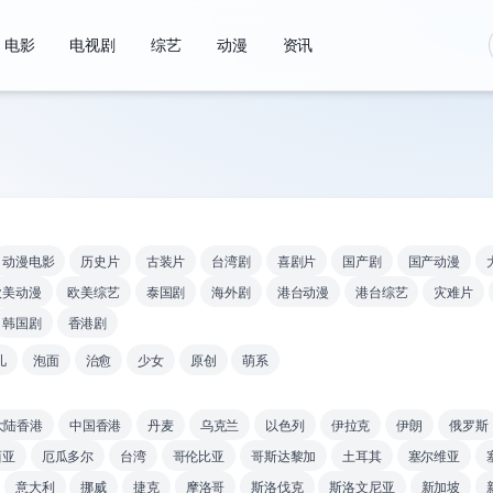
电影
电视剧
综艺
动漫
资讯
动漫电影
历史片
古装片
台湾剧
喜剧片
国产剧
国产动漫
欧美动漫
欧美综艺
泰国剧
海外剧
港台动漫
港台综艺
灾难片
韩国剧
香港剧
儿
泡面
治愈
少女
原创
萌系
大陆香港
中国香港
丹麦
乌克兰
以色列
伊拉克
伊朗
俄罗斯
西亚
厄瓜多尔
台湾
哥伦比亚
哥斯达黎加
土耳其
塞尔维亚
意大利
挪威
捷克
摩洛哥
斯洛伐克
斯洛文尼亚
新加坡