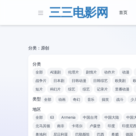
三三电影网
首页
分类：原创
分类
全部
AI漫剧
伦理片
剧情片
动作片
动漫
战争片
日本剧
日韩动漫
日韩综艺
欧美剧
短片
科幻片
综艺
综艺
记录片
里番动漫
类型
全部
动画
奇幻
音乐
搞笑
战斗
少
地区
全部
63
Armenia
中国台湾
中国大陆
中国
北马其顿
南非
卡塔尔
卢森堡
印度
印度尼
奥地利
尼日利亚
巴勒斯坦
巴西
希腊
德国