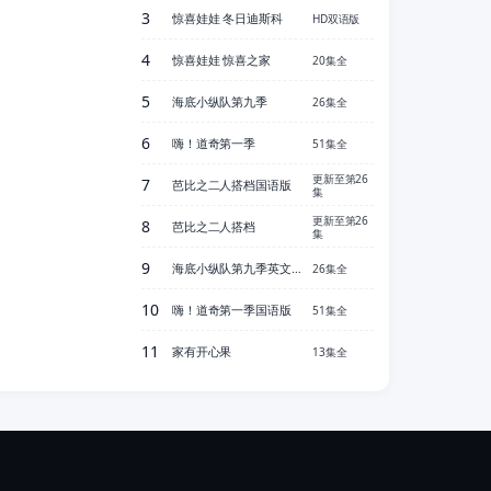
3
惊喜娃娃 冬日迪斯科
HD双语版
4
惊喜娃娃 惊喜之家
20集全
5
海底小纵队第九季
26集全
6
嗨！道奇第一季
51集全
更新至第26
7
芭比之二人搭档国语版
集
更新至第26
8
芭比之二人搭档
集
9
海底小纵队第九季英文版
26集全
10
嗨！道奇第一季国语版
51集全
11
家有开心果
13集全