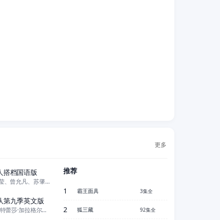
更多
更新至第26集
推荐
人搭档国语版
林沛笭、谢莹、曾允凡、苏肇华、李佳璇
26集全
1
霸王面具
3集全
队第九季英文版
2
罗斯·布林、特蕾莎·加拉格尔、基思·威克姆
狐三藏
92集全