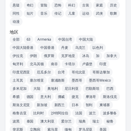
悬疑
奇幻
冒险
恐怖
科幻
古装
家庭
历史
同性
短片
音乐
传记
儿童
运动
武侠
歌舞
动漫
地区
全部
63
Armenia
中国台湾
中国大陆
中国大陆香港
中国香港
丹麦
乌克兰
以色列
伊拉克
伊朗
俄罗斯
克罗地亚
冰岛
加
加拿大
匈牙利
北马其顿
南非
卡塔尔
卢森堡
印度
印度尼西亚
厄瓜多尔
台湾
哥伦比亚
哥斯达黎加
土耳其
塞尔维亚
塞浦路斯
墨西哥
墨西哥Mexico
多米尼加
大陆
奥地利
尼日利亚
巴勒斯坦
巴西
希腊
德国
意大利
挪威
捷克
摩洛哥
斯洛伐克
斯洛文尼亚
新加坡
新西兰
日本
智利
柬埔寨
格鲁吉亚
比利时
沙特阿拉伯
法国
波兰
波多黎各
波黑
泰国
澳大利亚
爱尔兰
瑞典
瑞士
秘鲁
突尼斯
立陶宛
索马里
缅甸
罗马尼亚
美国