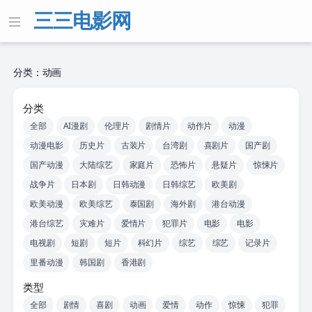
三三电影网
分类：动画
分类
全部
AI漫剧
伦理片
剧情片
动作片
动漫
动漫电影
历史片
古装片
台湾剧
喜剧片
国产剧
国产动漫
大陆综艺
家庭片
恐怖片
悬疑片
惊悚片
战争片
日本剧
日韩动漫
日韩综艺
欧美剧
欧美动漫
欧美综艺
泰国剧
海外剧
港台动漫
港台综艺
灾难片
爱情片
犯罪片
电影
电影
电视剧
短剧
短片
科幻片
综艺
综艺
记录片
里番动漫
韩国剧
香港剧
类型
全部
剧情
喜剧
动画
爱情
动作
惊悚
犯罪