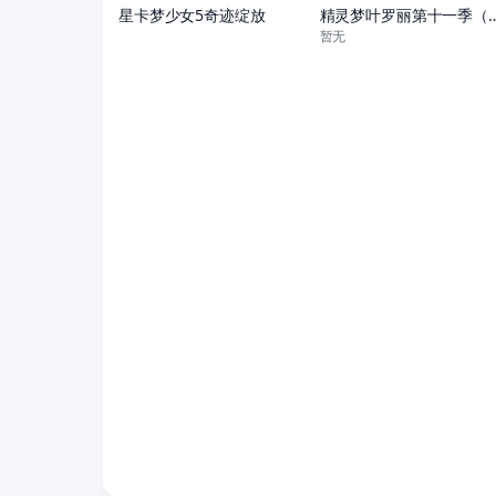
星卡梦少女5奇迹绽放
精灵梦叶罗丽第十
暂无