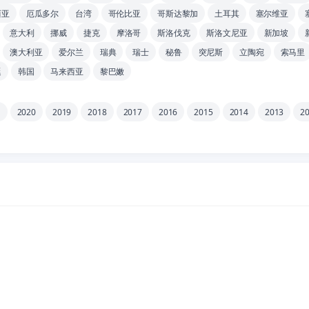
西亚
厄瓜多尔
台湾
哥伦比亚
哥斯达黎加
土耳其
塞尔维亚
意大利
挪威
捷克
摩洛哥
斯洛伐克
斯洛文尼亚
新加坡
澳大利亚
爱尔兰
瑞典
瑞士
秘鲁
突尼斯
立陶宛
索马里
廷
韩国
马来西亚
黎巴嫩
1
2020
2019
2018
2017
2016
2015
2014
2013
2