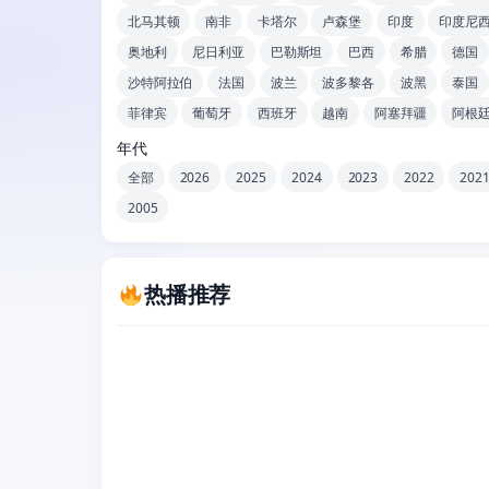
北马其顿
南非
卡塔尔
卢森堡
印度
印度尼
奥地利
尼日利亚
巴勒斯坦
巴西
希腊
德国
沙特阿拉伯
法国
波兰
波多黎各
波黑
泰国
菲律宾
葡萄牙
西班牙
越南
阿塞拜疆
阿根
年代
全部
2026
2025
2024
2023
2022
202
2005
热播推荐