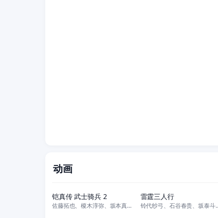
动画
更新至02集
更新至05集
铠真传 武士骑兵 2
雷霆三人行
佐藤拓也、榎木淳弥、坂本真绫、子安武人、远藤绫、铃村健一、小西克幸、鸟海
铃代纱弓、石谷春贵、坂泰斗、新祐树、前川
更新至11集
更新至10集