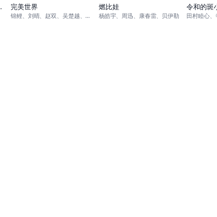
一季（下）
完美世界
燃比娃
令和的斑
锦鲤、刘晴、赵双、吴楚越、阎么么、宣晓鸣
杨皓宇、周迅、康春雷、贝伊勒