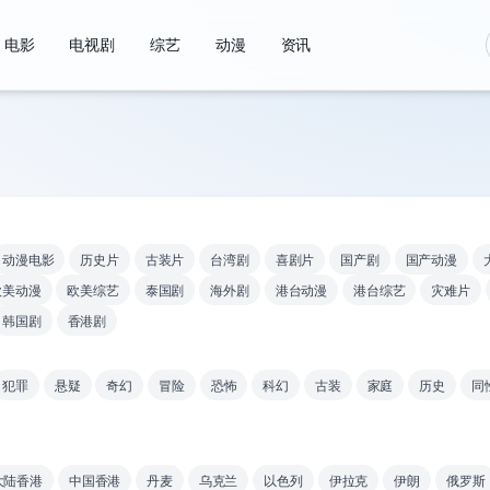
电影
电视剧
综艺
动漫
资讯
动漫电影
历史片
古装片
台湾剧
喜剧片
国产剧
国产动漫
欧美动漫
欧美综艺
泰国剧
海外剧
港台动漫
港台综艺
灾难片
韩国剧
香港剧
犯罪
悬疑
奇幻
冒险
恐怖
科幻
古装
家庭
历史
同
大陆香港
中国香港
丹麦
乌克兰
以色列
伊拉克
伊朗
俄罗斯