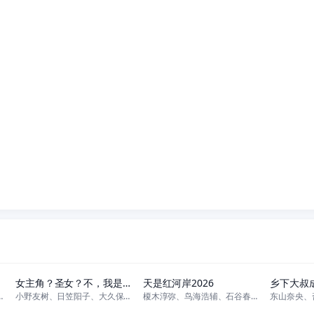
更新至07集
更新至04集
女主角？圣女？不，我是杂役女仆（自豪）！
天是红河岸2026
乡下大叔
凉子、川井田夏海、广濑有纪、坂田
小野友树、日笠阳子、大久保瑠美、堀江瞬、天崎滉平、仲村宗悟、宫本侑芽
榎木淳弥、鸟海浩辅、石谷春贵、前野智昭、游佐浩二、千叶翔也、神尾晋一郎、
更新至281集
正片