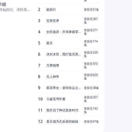
小姐
2
田村睦心、寺杣昌纪、津田美波、寺泽百花
盗妖行
更新至51集
更新至281
3
完美世界
集
更新至271
4
全民诡异：开局掌握零元购
集
更新至174
5
遮天
集
更新至230
6
冰封末世，我打造完美领地
集
更新至470
7
万界独尊
集
更新至629
8
无上神帝
集
9
星辰帝女：逆转命运之歌
更新至38集
更新至207
10
斗破苍穹年番
集
更新至142
11
我开启了神话宠兽时代
集
12
某天成为大反派的妹妹
更新至67集