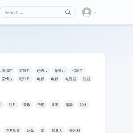
SEARCH
Search for:
大陆综艺
家庭片
恐怖片
悬疑片
惊悚片
爱情片
犯罪片
电影
电影
电视剧
短剧
性
短片
音乐
传记
儿童
运动
武侠
克罗地亚
冰岛
加
加拿大
匈牙利