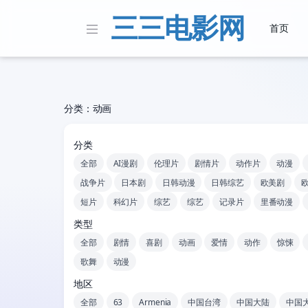
三三电影网
首页
分类：动画
分类
全部
AI漫剧
伦理片
剧情片
动作片
动漫
战争片
日本剧
日韩动漫
日韩综艺
欧美剧
短片
科幻片
综艺
综艺
记录片
里番动漫
类型
全部
剧情
喜剧
动画
爱情
动作
惊悚
歌舞
动漫
地区
全部
63
Armenia
中国台湾
中国大陆
中国