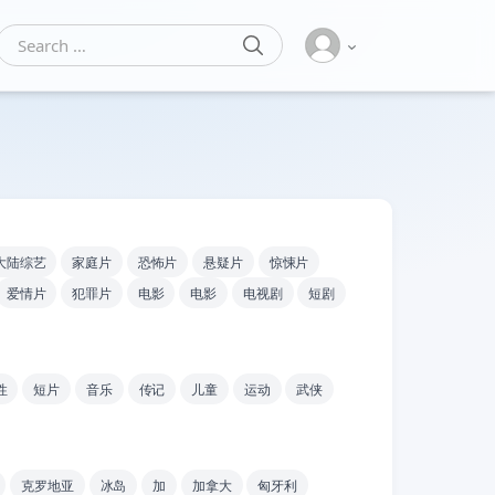
SEARCH
Search for:
大陆综艺
家庭片
恐怖片
悬疑片
惊悚片
爱情片
犯罪片
电影
电影
电视剧
短剧
性
短片
音乐
传记
儿童
运动
武侠
克罗地亚
冰岛
加
加拿大
匈牙利