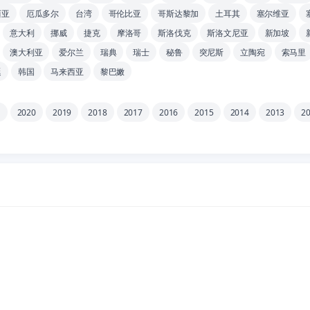
西亚
厄瓜多尔
台湾
哥伦比亚
哥斯达黎加
土耳其
塞尔维亚
意大利
挪威
捷克
摩洛哥
斯洛伐克
斯洛文尼亚
新加坡
澳大利亚
爱尔兰
瑞典
瑞士
秘鲁
突尼斯
立陶宛
索马里
廷
韩国
马来西亚
黎巴嫩
1
2020
2019
2018
2017
2016
2015
2014
2013
2