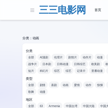
三三电影网
首页
分类：动画
分类
全部
AI漫剧
伦理片
剧情片
动作片
动漫
战争片
日本剧
日韩动漫
日韩综艺
欧美剧
短片
科幻片
综艺
综艺
记录片
里番动漫
类型
全部
剧情
喜剧
动画
爱情
动作
惊悚
歌舞
动漫
地区
全部
63
Armenia
中国台湾
中国大陆
中国