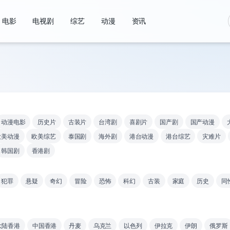
电影
电视剧
综艺
动漫
资讯
动漫电影
历史片
古装片
台湾剧
喜剧片
国产剧
国产动漫
欧美动漫
欧美综艺
泰国剧
海外剧
港台动漫
港台综艺
灾难片
韩国剧
香港剧
犯罪
悬疑
奇幻
冒险
恐怖
科幻
古装
家庭
历史
同
大陆香港
中国香港
丹麦
乌克兰
以色列
伊拉克
伊朗
俄罗斯