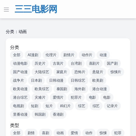
三三电影网
分类：动画
分类
全部
AI漫剧
伦理片
剧情片
动作片
动漫
动漫电影
历史片
古装片
台湾剧
喜剧片
国产剧
国产动漫
大陆综艺
家庭片
恐怖片
悬疑片
惊悚片
战争片
日本剧
日韩动漫
日韩综艺
欧美剧
欧美动漫
欧美综艺
泰国剧
海外剧
港台动漫
港台综艺
灾难片
爱情片
犯罪片
电影
电影
电视剧
短剧
短片
科幻片
综艺
综艺
记录片
里番动漫
韩国剧
香港剧
类型
全部
剧情
喜剧
动画
爱情
动作
惊悚
犯罪