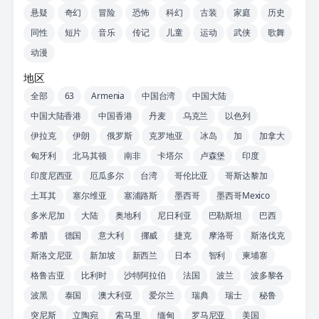
悬疑
奇幻
冒险
恐怖
科幻
古装
家庭
历史
同性
短片
音乐
传记
儿童
运动
武侠
歌舞
动漫
地区
全部
63
Armenia
中国台湾
中国大陆
中国大陆香港
中国香港
丹麦
乌克兰
以色列
伊拉克
伊朗
俄罗斯
克罗地亚
冰岛
加
加拿大
匈牙利
北马其顿
南非
卡塔尔
卢森堡
印度
印度尼西亚
厄瓜多尔
台湾
哥伦比亚
哥斯达黎加
土耳其
塞尔维亚
塞浦路斯
墨西哥
墨西哥Mexico
多米尼加
大陆
奥地利
尼日利亚
巴勒斯坦
巴西
希腊
德国
意大利
挪威
捷克
摩洛哥
斯洛伐克
斯洛文尼亚
新加坡
新西兰
日本
智利
柬埔寨
格鲁吉亚
比利时
沙特阿拉伯
法国
波兰
波多黎各
波黑
泰国
澳大利亚
爱尔兰
瑞典
瑞士
秘鲁
突尼斯
立陶宛
索马里
缅甸
罗马尼亚
美国