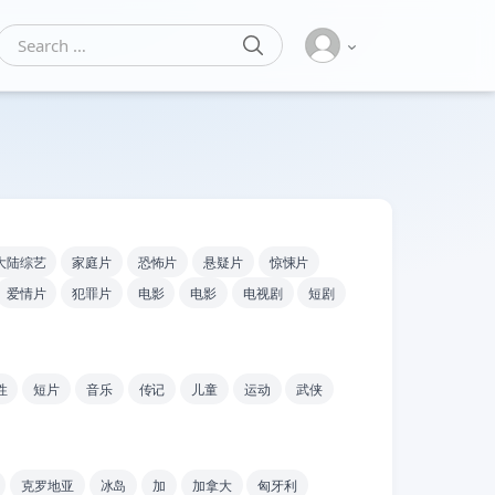
SEARCH
Search for:
大陆综艺
家庭片
恐怖片
悬疑片
惊悚片
爱情片
犯罪片
电影
电影
电视剧
短剧
性
短片
音乐
传记
儿童
运动
武侠
克罗地亚
冰岛
加
加拿大
匈牙利