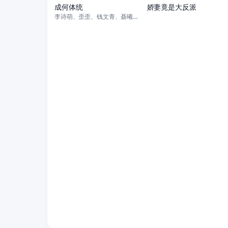
成何体统
娇妻竟是大反派
李诗萌、歪歪、钱文青、聂曦映、马程、苏尚卿、常蓉珊、钱琛、赵爽