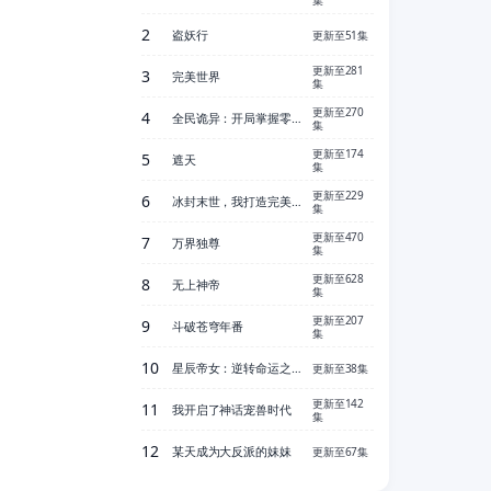
2
盗妖行
更新至51集
更新至281
3
完美世界
集
更新至270
4
全民诡异：开局掌握零元购
集
更新至174
5
遮天
集
更新至229
6
冰封末世，我打造完美领地
集
更新至470
7
万界独尊
集
更新至628
8
无上神帝
集
更新至207
9
斗破苍穹年番
集
10
星辰帝女：逆转命运之歌
更新至38集
更新至142
11
我开启了神话宠兽时代
集
12
某天成为大反派的妹妹
更新至67集