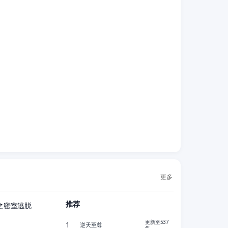
更多
更新至06集
推荐
之密室逃脱
正片
更新至537
1
逆天至尊
集