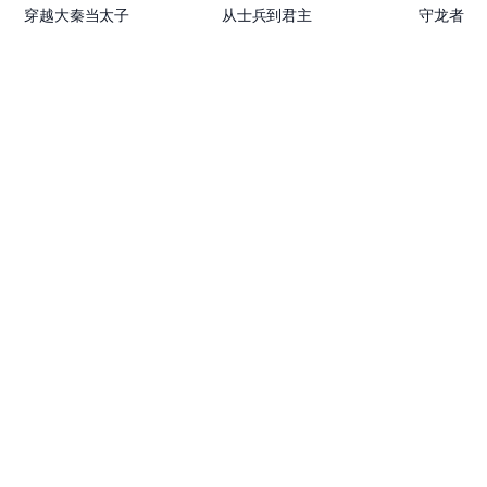
穿越大秦当太子
从士兵到君主
守龙者