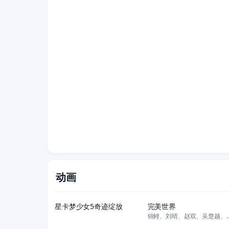
动画
更新至11集
更新至281集
星卡梦少女5奇迹绽放
完美世界
锦鲤、刘晴、赵双、吴楚
更新至24集
更新至24集