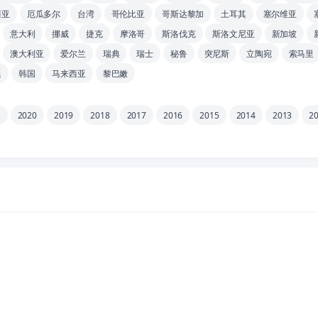
西亚
厄瓜多尔
台湾
哥伦比亚
哥斯达黎加
土耳其
塞尔维亚
意大利
挪威
捷克
摩洛哥
斯洛伐克
斯洛文尼亚
新加坡
澳大利亚
爱尔兰
瑞典
瑞士
秘鲁
突尼斯
立陶宛
索马里
廷
韩国
马来西亚
黎巴嫩
1
2020
2019
2018
2017
2016
2015
2014
2013
2