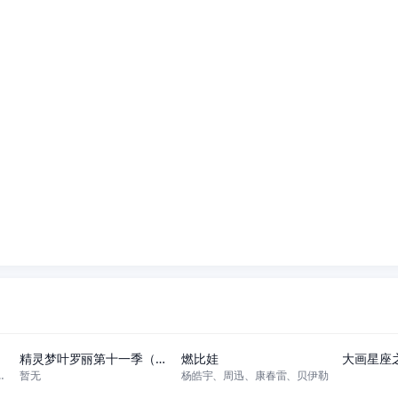
更新至10集
正片
精灵梦叶罗丽第十一季（下）
燃比娃
大画星座
越、阎么么、宣晓鸣
暂无
杨皓宇、周迅、康春雷、贝伊勒
更新至11集
更新至20集