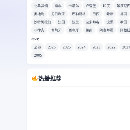
北马其顿
南非
卡塔尔
卢森堡
印度
印度尼
奥地利
尼日利亚
巴勒斯坦
巴西
希腊
德国
沙特阿拉伯
法国
波兰
波多黎各
波黑
泰国
菲律宾
葡萄牙
西班牙
越南
阿塞拜疆
阿根
年代
全部
2026
2025
2024
2023
2022
202
2005
热播推荐