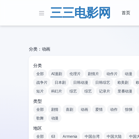
三三电影网
首页
分类：动画
分类
全部
AI漫剧
伦理片
剧情片
动作片
动漫
战争片
日本剧
日韩动漫
日韩综艺
欧美剧
短片
科幻片
综艺
综艺
记录片
里番动漫
类型
全部
剧情
喜剧
动画
爱情
动作
惊悚
歌舞
动漫
地区
全部
63
Armenia
中国台湾
中国大陆
中国