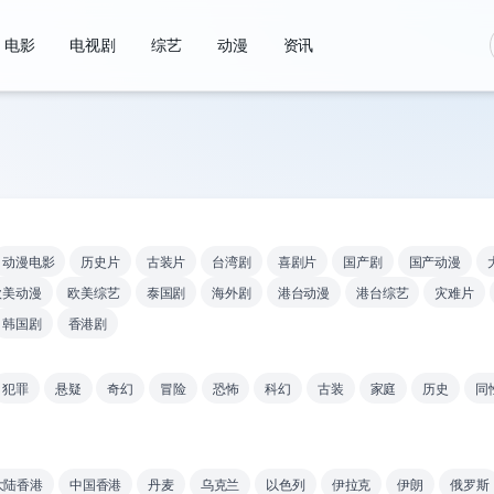
电影
电视剧
综艺
动漫
资讯
动漫电影
历史片
古装片
台湾剧
喜剧片
国产剧
国产动漫
欧美动漫
欧美综艺
泰国剧
海外剧
港台动漫
港台综艺
灾难片
韩国剧
香港剧
犯罪
悬疑
奇幻
冒险
恐怖
科幻
古装
家庭
历史
同
大陆香港
中国香港
丹麦
乌克兰
以色列
伊拉克
伊朗
俄罗斯