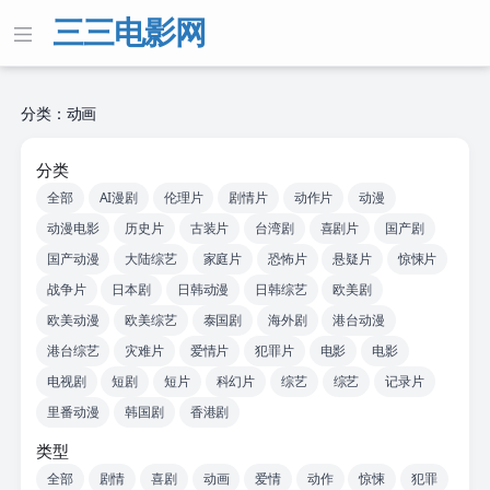
三三电影网
分类：动画
分类
全部
AI漫剧
伦理片
剧情片
动作片
动漫
动漫电影
历史片
古装片
台湾剧
喜剧片
国产剧
国产动漫
大陆综艺
家庭片
恐怖片
悬疑片
惊悚片
战争片
日本剧
日韩动漫
日韩综艺
欧美剧
欧美动漫
欧美综艺
泰国剧
海外剧
港台动漫
港台综艺
灾难片
爱情片
犯罪片
电影
电影
电视剧
短剧
短片
科幻片
综艺
综艺
记录片
里番动漫
韩国剧
香港剧
类型
全部
剧情
喜剧
动画
爱情
动作
惊悚
犯罪