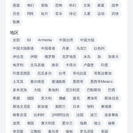
悬疑
奇幻
冒险
恐怖
科幻
古装
家庭
战争
历史
同性
短片
音乐
传记
儿童
运动
武侠
歌舞
地区
全部
63
Armenia
中国台湾
中国大陆
中国大陆香港
中国香港
丹麦
乌克兰
以色列
伊拉克
伊朗
俄罗斯
克罗地亚
冰岛
加
加拿大
匈牙利
北马其顿
南非
卡塔尔
卢森堡
印度
印度尼西亚
厄瓜多尔
台湾
哥伦比亚
哥斯达黎加
土耳其
塞尔维亚
塞浦路斯
墨西哥
墨西哥Mexico
多米尼加
大陆
奥地利
尼日利亚
巴勒斯坦
巴西
希腊
德国
意大利
挪威
捷克
摩洛哥
斯洛伐克
斯洛文尼亚
新加坡
新西兰
日本
智利
柬埔寨
格鲁吉亚
比利时
沙特阿拉伯
法国
波兰
波多黎各
波黑
泰国
澳大利亚
爱尔兰
瑞典
瑞士
秘鲁
突尼斯
立陶宛
索马里
缅甸
罗马尼亚
美国