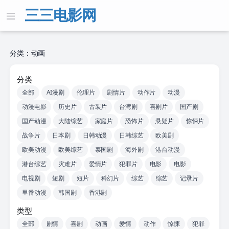
三三电影网
分类：动画
分类
全部
AI漫剧
伦理片
剧情片
动作片
动漫
动漫电影
历史片
古装片
台湾剧
喜剧片
国产剧
国产动漫
大陆综艺
家庭片
恐怖片
悬疑片
惊悚片
战争片
日本剧
日韩动漫
日韩综艺
欧美剧
欧美动漫
欧美综艺
泰国剧
海外剧
港台动漫
港台综艺
灾难片
爱情片
犯罪片
电影
电影
电视剧
短剧
短片
科幻片
综艺
综艺
记录片
里番动漫
韩国剧
香港剧
类型
全部
剧情
喜剧
动画
爱情
动作
惊悚
犯罪