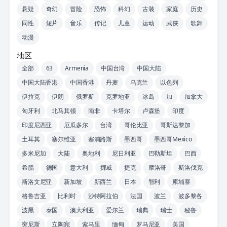
悬疑
奇幻
冒险
恐怖
科幻
古装
家庭
历史
同性
短片
音乐
传记
儿童
运动
武侠
歌舞
动漫
地区
全部
63
Armenia
中国台湾
中国大陆
中国大陆香港
中国香港
丹麦
乌克兰
以色列
伊拉克
伊朗
俄罗斯
克罗地亚
冰岛
加
加拿大
匈牙利
北马其顿
南非
卡塔尔
卢森堡
印度
印度尼西亚
厄瓜多尔
台湾
哥伦比亚
哥斯达黎加
土耳其
塞尔维亚
塞浦路斯
墨西哥
墨西哥Mexico
多米尼加
大陆
奥地利
尼日利亚
巴勒斯坦
巴西
希腊
德国
意大利
挪威
捷克
摩洛哥
斯洛伐克
斯洛文尼亚
新加坡
新西兰
日本
智利
柬埔寨
格鲁吉亚
比利时
沙特阿拉伯
法国
波兰
波多黎各
波黑
泰国
澳大利亚
爱尔兰
瑞典
瑞士
秘鲁
突尼斯
立陶宛
索马里
缅甸
罗马尼亚
美国