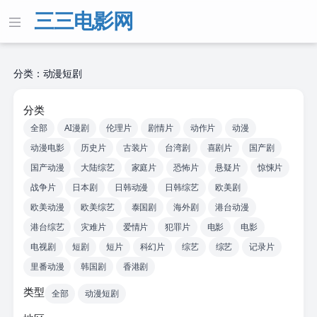
三三电影网
分类：动漫短剧
分类
全部
AI漫剧
伦理片
剧情片
动作片
动漫
动漫电影
历史片
古装片
台湾剧
喜剧片
国产剧
国产动漫
大陆综艺
家庭片
恐怖片
悬疑片
惊悚片
战争片
日本剧
日韩动漫
日韩综艺
欧美剧
欧美动漫
欧美综艺
泰国剧
海外剧
港台动漫
港台综艺
灾难片
爱情片
犯罪片
电影
电影
电视剧
短剧
短片
科幻片
综艺
综艺
记录片
里番动漫
韩国剧
香港剧
类型
全部
动漫短剧