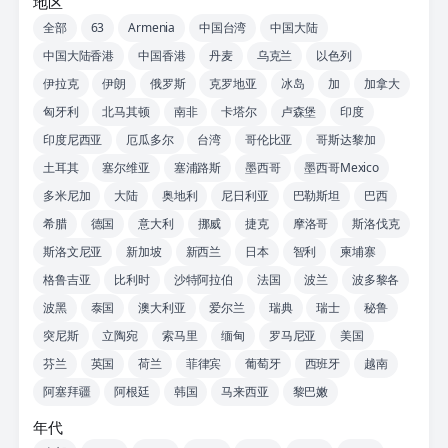
地区
全部
63
Armenia
中国台湾
中国大陆
中国大陆香港
中国香港
丹麦
乌克兰
以色列
伊拉克
伊朗
俄罗斯
克罗地亚
冰岛
加
加拿大
匈牙利
北马其顿
南非
卡塔尔
卢森堡
印度
印度尼西亚
厄瓜多尔
台湾
哥伦比亚
哥斯达黎加
土耳其
塞尔维亚
塞浦路斯
墨西哥
墨西哥Mexico
多米尼加
大陆
奥地利
尼日利亚
巴勒斯坦
巴西
希腊
德国
意大利
挪威
捷克
摩洛哥
斯洛伐克
斯洛文尼亚
新加坡
新西兰
日本
智利
柬埔寨
格鲁吉亚
比利时
沙特阿拉伯
法国
波兰
波多黎各
波黑
泰国
澳大利亚
爱尔兰
瑞典
瑞士
秘鲁
突尼斯
立陶宛
索马里
缅甸
罗马尼亚
美国
芬兰
英国
荷兰
菲律宾
葡萄牙
西班牙
越南
阿塞拜疆
阿根廷
韩国
马来西亚
黎巴嫩
年代