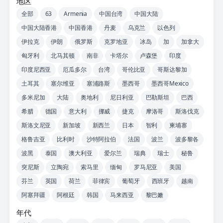
地区
全部
63
Armenia
中国台湾
中国大陆
中国大陆香港
中国香港
丹麦
乌克兰
以色列
伊拉克
伊朗
俄罗斯
克罗地亚
冰岛
加
加拿大
匈牙利
北马其顿
南非
卡塔尔
卢森堡
印度
印度尼西亚
厄瓜多尔
台湾
哥伦比亚
哥斯达黎加
土耳其
塞尔维亚
塞浦路斯
墨西哥
墨西哥Mexico
多米尼加
大陆
奥地利
尼日利亚
巴勒斯坦
巴西
希腊
德国
意大利
挪威
捷克
摩洛哥
斯洛伐克
斯洛文尼亚
新加坡
新西兰
日本
智利
柬埔寨
格鲁吉亚
比利时
沙特阿拉伯
法国
波兰
波多黎各
波黑
泰国
澳大利亚
爱尔兰
瑞典
瑞士
秘鲁
突尼斯
立陶宛
索马里
缅甸
罗马尼亚
美国
芬兰
英国
荷兰
菲律宾
葡萄牙
西班牙
越南
阿塞拜疆
阿根廷
韩国
马来西亚
黎巴嫩
年代