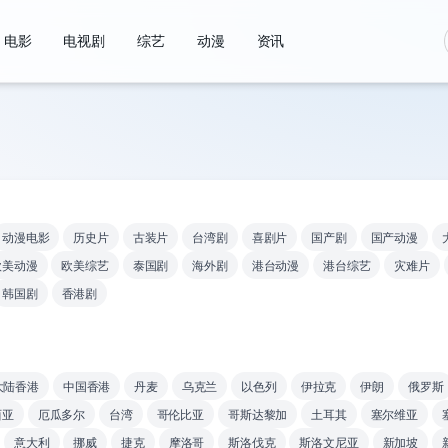
电影
电视剧
综艺
动漫
资讯
动漫电影
历史片
古装片
台湾剧
喜剧片
国产剧
国产动漫
欧美动漫
欧美综艺
泰国剧
海外剧
港台动漫
港台综艺
灾难片
韩国剧
香港剧
大陆香港
中国香港
丹麦
乌克兰
以色列
伊拉克
伊朗
俄罗斯
西亚
厄瓜多尔
台湾
哥伦比亚
哥斯达黎加
土耳其
塞尔维亚
意大利
挪威
捷克
摩洛哥
斯洛伐克
斯洛文尼亚
新加坡