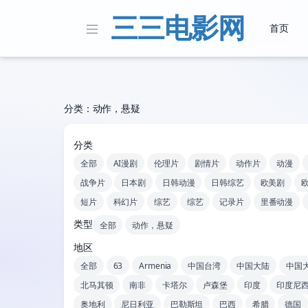
三三电影网
首页
分类：动作，悬疑
分类
全部
AI漫剧
伦理片
剧情片
动作片
动漫
战争片
日本剧
日韩动漫
日韩综艺
欧美剧
短片
科幻片
综艺
综艺
记录片
里番动漫
类型
全部
动作，悬疑
地区
全部
63
Armenia
中国台湾
中国大陆
中国
北马其顿
南非
卡塔尔
卢森堡
印度
印度尼
奥地利
尼日利亚
巴勒斯坦
巴西
希腊
德国