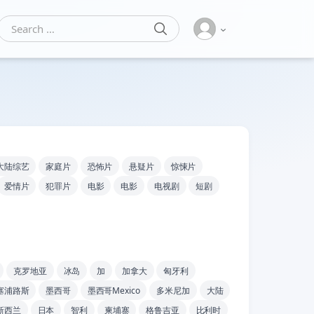
SEARCH
Search for:
大陆综艺
家庭片
恐怖片
悬疑片
惊悚片
爱情片
犯罪片
电影
电影
电视剧
短剧
克罗地亚
冰岛
加
加拿大
匈牙利
塞浦路斯
墨西哥
墨西哥Mexico
多米尼加
大陆
新西兰
日本
智利
柬埔寨
格鲁吉亚
比利时