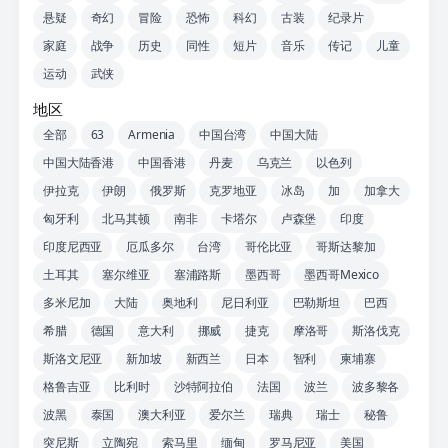
悬疑
奇幻
冒险
恐怖
科幻
古装
纪录片
家庭
战争
历史
同性
短片
音乐
传记
儿童
运动
武侠
地区
全部
63
Armenia
中国台湾
中国大陆
中国大陆香港
中国香港
丹麦
乌克兰
以色列
伊拉克
伊朗
俄罗斯
克罗地亚
冰岛
加
加拿大
匈牙利
北马其顿
南非
卡塔尔
卢森堡
印度
印度尼西亚
厄瓜多尔
台湾
哥伦比亚
哥斯达黎加
土耳其
塞尔维亚
塞浦路斯
墨西哥
墨西哥Mexico
多米尼加
大陆
奥地利
尼日利亚
巴勒斯坦
巴西
希腊
德国
意大利
挪威
捷克
摩洛哥
斯洛伐克
斯洛文尼亚
新加坡
新西兰
日本
智利
柬埔寨
格鲁吉亚
比利时
沙特阿拉伯
法国
波兰
波多黎各
波黑
泰国
澳大利亚
爱尔兰
瑞典
瑞士
秘鲁
突尼斯
立陶宛
索马里
缅甸
罗马尼亚
美国