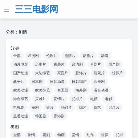
三三电影网
分类：剧情
分类
全部
AI漫剧
伦理片
剧情片
动作片
动漫
动漫电影
历史片
古装片
台湾剧
喜剧片
国产剧
国产动漫
大陆综艺
家庭片
恐怖片
悬疑片
惊悚片
战争片
日本剧
日韩动漫
日韩综艺
欧美剧
欧美动漫
欧美综艺
泰国剧
海外剧
港台动漫
港台综艺
灾难片
爱情片
犯罪片
电影
电影
电视剧
短剧
短片
科幻片
综艺
综艺
记录片
里番动漫
韩国剧
香港剧
类型
全部
剧情
喜剧
动画
爱情
动作
惊悚
犯罪