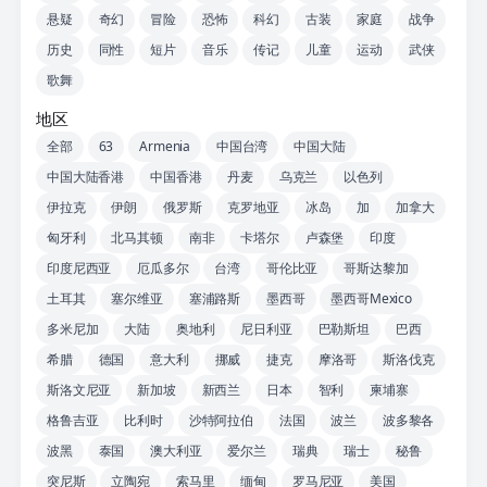
悬疑
奇幻
冒险
恐怖
科幻
古装
家庭
战争
历史
同性
短片
音乐
传记
儿童
运动
武侠
歌舞
地区
全部
63
Armenia
中国台湾
中国大陆
中国大陆香港
中国香港
丹麦
乌克兰
以色列
伊拉克
伊朗
俄罗斯
克罗地亚
冰岛
加
加拿大
匈牙利
北马其顿
南非
卡塔尔
卢森堡
印度
印度尼西亚
厄瓜多尔
台湾
哥伦比亚
哥斯达黎加
土耳其
塞尔维亚
塞浦路斯
墨西哥
墨西哥Mexico
多米尼加
大陆
奥地利
尼日利亚
巴勒斯坦
巴西
希腊
德国
意大利
挪威
捷克
摩洛哥
斯洛伐克
斯洛文尼亚
新加坡
新西兰
日本
智利
柬埔寨
格鲁吉亚
比利时
沙特阿拉伯
法国
波兰
波多黎各
波黑
泰国
澳大利亚
爱尔兰
瑞典
瑞士
秘鲁
突尼斯
立陶宛
索马里
缅甸
罗马尼亚
美国