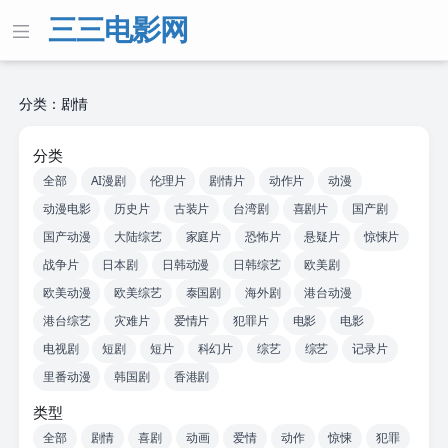
三三电影网
分类：剧情
分类
全部
AI漫剧
伦理片
剧情片
动作片
动漫
动漫电影
历史片
古装片
台湾剧
喜剧片
国产剧
国产动漫
大陆综艺
家庭片
恐怖片
悬疑片
惊悚片
战争片
日本剧
日韩动漫
日韩综艺
欧美剧
欧美动漫
欧美综艺
泰国剧
海外剧
港台动漫
港台综艺
灾难片
爱情片
犯罪片
电影
电影
电视剧
短剧
短片
科幻片
综艺
综艺
记录片
里番动漫
韩国剧
香港剧
类型
全部
剧情
喜剧
动画
爱情
动作
惊悚
犯罪