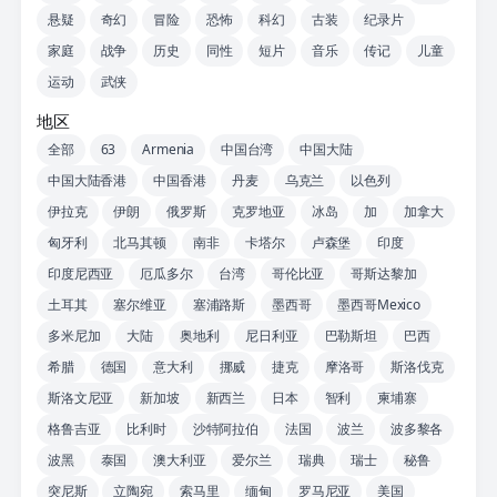
悬疑
奇幻
冒险
恐怖
科幻
古装
纪录片
家庭
战争
历史
同性
短片
音乐
传记
儿童
运动
武侠
地区
全部
63
Armenia
中国台湾
中国大陆
中国大陆香港
中国香港
丹麦
乌克兰
以色列
伊拉克
伊朗
俄罗斯
克罗地亚
冰岛
加
加拿大
匈牙利
北马其顿
南非
卡塔尔
卢森堡
印度
印度尼西亚
厄瓜多尔
台湾
哥伦比亚
哥斯达黎加
土耳其
塞尔维亚
塞浦路斯
墨西哥
墨西哥Mexico
多米尼加
大陆
奥地利
尼日利亚
巴勒斯坦
巴西
希腊
德国
意大利
挪威
捷克
摩洛哥
斯洛伐克
斯洛文尼亚
新加坡
新西兰
日本
智利
柬埔寨
格鲁吉亚
比利时
沙特阿拉伯
法国
波兰
波多黎各
波黑
泰国
澳大利亚
爱尔兰
瑞典
瑞士
秘鲁
突尼斯
立陶宛
索马里
缅甸
罗马尼亚
美国