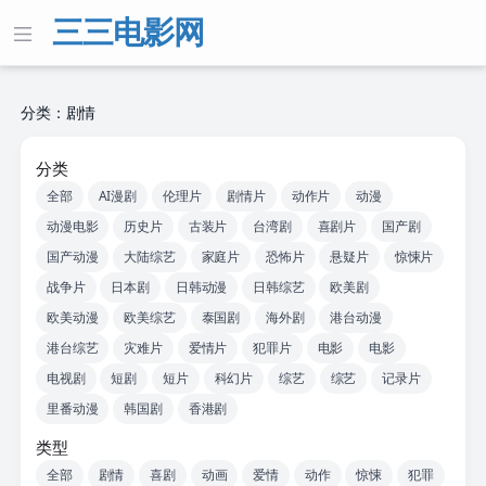
三三电影网
分类：剧情
分类
全部
AI漫剧
伦理片
剧情片
动作片
动漫
动漫电影
历史片
古装片
台湾剧
喜剧片
国产剧
国产动漫
大陆综艺
家庭片
恐怖片
悬疑片
惊悚片
战争片
日本剧
日韩动漫
日韩综艺
欧美剧
欧美动漫
欧美综艺
泰国剧
海外剧
港台动漫
港台综艺
灾难片
爱情片
犯罪片
电影
电影
电视剧
短剧
短片
科幻片
综艺
综艺
记录片
里番动漫
韩国剧
香港剧
类型
全部
剧情
喜剧
动画
爱情
动作
惊悚
犯罪