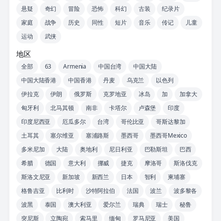
悬疑
奇幻
冒险
恐怖
科幻
古装
纪录片
家庭
战争
历史
同性
短片
音乐
传记
儿童
运动
武侠
地区
全部
63
Armenia
中国台湾
中国大陆
中国大陆香港
中国香港
丹麦
乌克兰
以色列
伊拉克
伊朗
俄罗斯
克罗地亚
冰岛
加
加拿大
匈牙利
北马其顿
南非
卡塔尔
卢森堡
印度
印度尼西亚
厄瓜多尔
台湾
哥伦比亚
哥斯达黎加
土耳其
塞尔维亚
塞浦路斯
墨西哥
墨西哥Mexico
多米尼加
大陆
奥地利
尼日利亚
巴勒斯坦
巴西
希腊
德国
意大利
挪威
捷克
摩洛哥
斯洛伐克
斯洛文尼亚
新加坡
新西兰
日本
智利
柬埔寨
格鲁吉亚
比利时
沙特阿拉伯
法国
波兰
波多黎各
波黑
泰国
澳大利亚
爱尔兰
瑞典
瑞士
秘鲁
突尼斯
立陶宛
索马里
缅甸
罗马尼亚
美国