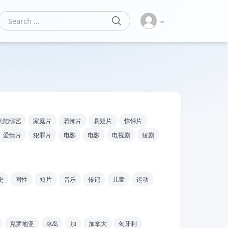
SEARCH
Search for:
大陆综艺
家庭片
恐怖片
悬疑片
惊悚片
爱情片
犯罪片
电影
电影
电视剧
短剧
史
同性
短片
音乐
传记
儿童
运动
克罗地亚
冰岛
加
加拿大
匈牙利