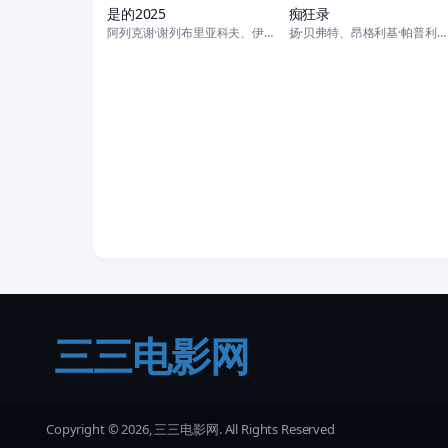
是的2025
痴狂录
阿列克谢·谢列布里亚科夫、伊芙雷特·多、阿萨夫·乔纳斯、纳马·普雷斯、P
扬·贝弗特、昂格利基·帕普利亚、瓦西里斯·马古里奥蒂斯、Christos
三三电影网
Copyright © 2026, 三三电影网. All Rights Reserved