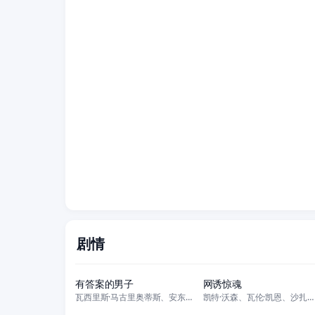
剧情
正片
正片
有答案的男子
网诱惊魂
瓦西里斯·马古里奥蒂斯、安东·威尔、皮尔·安德里亚·波斯尼亚、瓦西里斯·
凯特·沃森、瓦伦·凯恩、沙扎德·拉蒂夫、克里斯蒂尼·亚当斯、摩根·华金斯
正片
正片