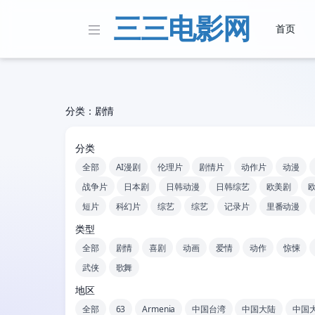
三三电影网
首页
分类：剧情
分类
全部
AI漫剧
伦理片
剧情片
动作片
动漫
战争片
日本剧
日韩动漫
日韩综艺
欧美剧
短片
科幻片
综艺
综艺
记录片
里番动漫
类型
全部
剧情
喜剧
动画
爱情
动作
惊悚
武侠
歌舞
地区
全部
63
Armenia
中国台湾
中国大陆
中国