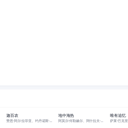
正片
正片
迦百农
地中海热
唯有追忆
赞恩·阿尔·拉菲亚、约丹诺斯·希费罗、博鲁瓦蒂夫·特雷杰·班科尔、卡萨尔
阿莫尔·何勒赫尔、阿什拉夫·法拉哈、Anat Hadid、Samir E