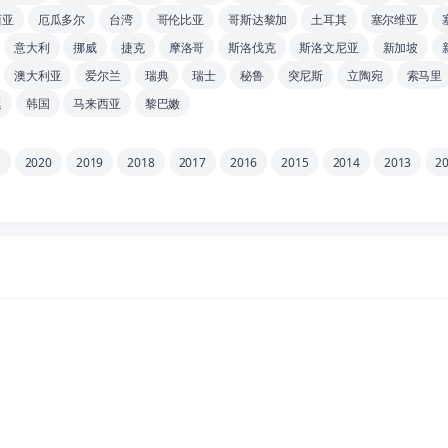
西亚
厄瓜多尔
台湾
哥伦比亚
哥斯达黎加
土耳其
塞尔维亚
意大利
挪威
捷克
摩洛哥
斯洛伐克
斯洛文尼亚
新加坡
澳大利亚
爱尔兰
瑞典
瑞士
秘鲁
突尼斯
立陶宛
索马里
廷
韩国
马来西亚
黎巴嫩
1
2020
2019
2018
2017
2016
2015
2014
2013
2