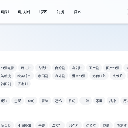
电影
电视剧
综艺
动漫
资讯
动漫电影
历史片
古装片
台湾剧
喜剧片
国产剧
国产动漫
欧美动漫
欧美综艺
泰国剧
海外剧
港台动漫
港台综艺
灾难片
韩国剧
香港剧
犯罪
悬疑
奇幻
冒险
恐怖
科幻
古装
家庭
战争
历
大陆香港
中国香港
丹麦
乌克兰
以色列
伊拉克
伊朗
俄罗斯