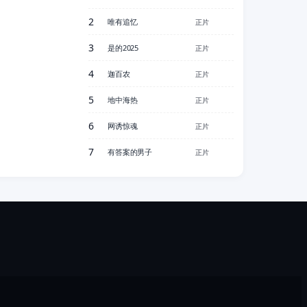
2
唯有追忆
正片
3
是的2025
正片
4
迦百农
正片
5
地中海热
正片
6
网诱惊魂
正片
7
有答案的男子
正片