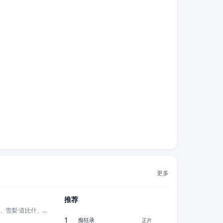
更多
正片
推荐
萨莱·巴克里、雪梨·道比什、穆罕默德·巴克里、亚当·巴克里、玛丽亚·兹莱
1
痴狂录
正片