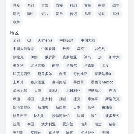
悬疑
奇幻
冒险
恐怖
科幻
古装
家庭
战争
历史
同性
短片
音乐
传记
儿童
运动
武侠
歌舞
地区
全部
63
Armenia
中国台湾
中国大陆
中国大陆香港
中国香港
丹麦
乌克兰
以色列
伊拉克
伊朗
俄罗斯
克罗地亚
冰岛
加
加拿大
匈牙利
北马其顿
南非
卡塔尔
卢森堡
印度
印度尼西亚
厄瓜多尔
台湾
哥伦比亚
哥斯达黎加
土耳其
塞尔维亚
塞浦路斯
墨西哥
墨西哥Mexico
多米尼加
大陆
奥地利
尼日利亚
巴勒斯坦
巴西
希腊
德国
意大利
挪威
捷克
摩洛哥
斯洛伐克
斯洛文尼亚
新加坡
新西兰
日本
智利
柬埔寨
格鲁吉亚
比利时
沙特阿拉伯
法国
波兰
波多黎各
波黑
泰国
澳大利亚
爱尔兰
瑞典
瑞士
秘鲁
突尼斯
立陶宛
索马里
缅甸
罗马尼亚
美国