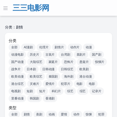
三三电影网
分类：剧情
分类
全部
AI漫剧
伦理片
剧情片
动作片
动漫
动漫电影
历史片
古装片
台湾剧
喜剧片
国产剧
国产动漫
大陆综艺
家庭片
恐怖片
悬疑片
惊悚片
战争片
日本剧
日韩动漫
日韩综艺
欧美剧
欧美动漫
欧美综艺
泰国剧
海外剧
港台动漫
港台综艺
灾难片
爱情片
犯罪片
电影
电影
电视剧
短剧
短片
科幻片
综艺
综艺
记录片
里番动漫
韩国剧
香港剧
类型
全部
剧情
喜剧
动画
爱情
动作
惊悚
犯罪