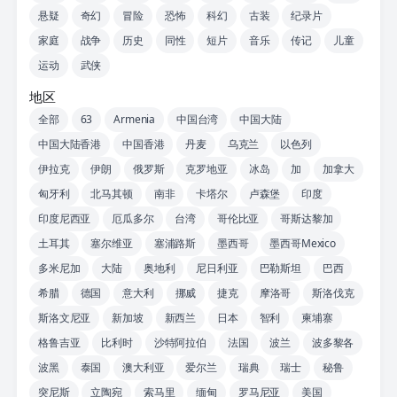
悬疑
奇幻
冒险
恐怖
科幻
古装
纪录片
家庭
战争
历史
同性
短片
音乐
传记
儿童
运动
武侠
地区
全部
63
Armenia
中国台湾
中国大陆
中国大陆香港
中国香港
丹麦
乌克兰
以色列
伊拉克
伊朗
俄罗斯
克罗地亚
冰岛
加
加拿大
匈牙利
北马其顿
南非
卡塔尔
卢森堡
印度
印度尼西亚
厄瓜多尔
台湾
哥伦比亚
哥斯达黎加
土耳其
塞尔维亚
塞浦路斯
墨西哥
墨西哥Mexico
多米尼加
大陆
奥地利
尼日利亚
巴勒斯坦
巴西
希腊
德国
意大利
挪威
捷克
摩洛哥
斯洛伐克
斯洛文尼亚
新加坡
新西兰
日本
智利
柬埔寨
格鲁吉亚
比利时
沙特阿拉伯
法国
波兰
波多黎各
波黑
泰国
澳大利亚
爱尔兰
瑞典
瑞士
秘鲁
突尼斯
立陶宛
索马里
缅甸
罗马尼亚
美国