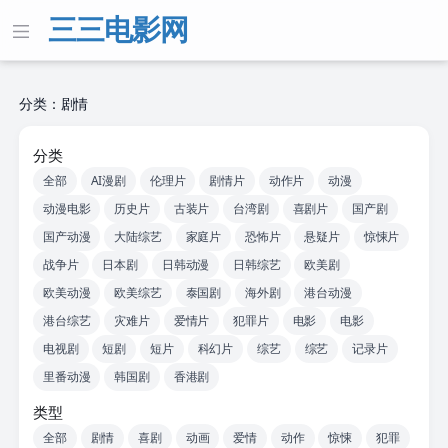
三三电影网
分类：剧情
分类
全部
AI漫剧
伦理片
剧情片
动作片
动漫
动漫电影
历史片
古装片
台湾剧
喜剧片
国产剧
国产动漫
大陆综艺
家庭片
恐怖片
悬疑片
惊悚片
战争片
日本剧
日韩动漫
日韩综艺
欧美剧
欧美动漫
欧美综艺
泰国剧
海外剧
港台动漫
港台综艺
灾难片
爱情片
犯罪片
电影
电影
电视剧
短剧
短片
科幻片
综艺
综艺
记录片
里番动漫
韩国剧
香港剧
类型
全部
剧情
喜剧
动画
爱情
动作
惊悚
犯罪