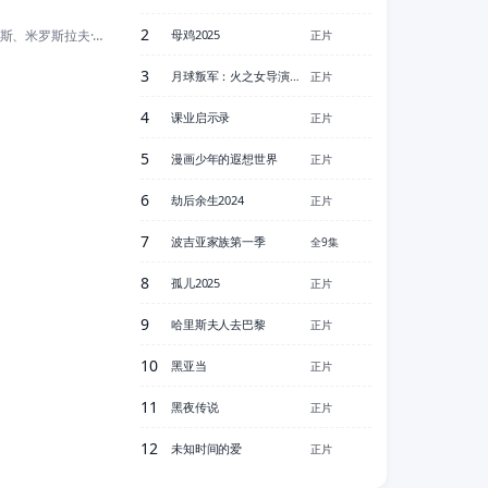
2
米哈伊·科莫斯、米罗斯拉夫·克罗博特、艾丽卡·博克、亚诺什·德尔日
母鸡2025
正片
3
月球叛军：火之女导演剪辑版
正片
4
课业启示录
正片
5
漫画少年的遐想世界
正片
6
劫后余生2024
正片
7
波吉亚家族第一季
全9集
8
孤儿2025
正片
9
哈里斯夫人去巴黎
正片
10
黑亚当
正片
11
黑夜传说
正片
12
未知时间的爱
正片