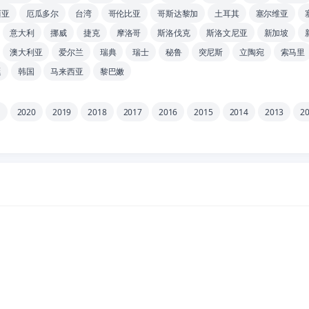
西亚
厄瓜多尔
台湾
哥伦比亚
哥斯达黎加
土耳其
塞尔维亚
意大利
挪威
捷克
摩洛哥
斯洛伐克
斯洛文尼亚
新加坡
澳大利亚
爱尔兰
瑞典
瑞士
秘鲁
突尼斯
立陶宛
索马里
廷
韩国
马来西亚
黎巴嫩
1
2020
2019
2018
2017
2016
2015
2014
2013
2