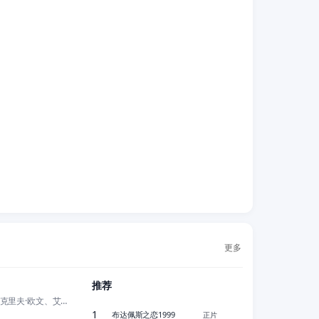
更多
正片
推荐
蒂姆·罗斯、克里夫·欧文、艾迪·伊扎德、绍尔·鲁宾内克、凯瑟琳·麦克马克
正片
1
布达佩斯之恋1999
正片