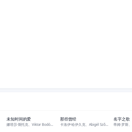
正片
正片
未知时间的爱
那些曾经
名字之歌
娜塔莎·斯托克、Viktor Bodó、贝内特·维尔曼尼、若尔特·瑙吉、
卡洛伊·哈伊久克、Abigél Szõke、玛丽·纳吉、Andor Lu
正片
正片