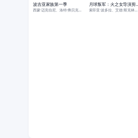
波吉亚家族第一季
月球叛军：火之女
西蒙·迈克伯尼、洛特·弗贝克、戴维·鲍姆伯、西恩·哈里斯、科鲁姆·费奥瑞
索菲亚·波多拉、艾德·斯克林、克利欧佩特拉·科尔曼、加利·艾尔维斯、安东