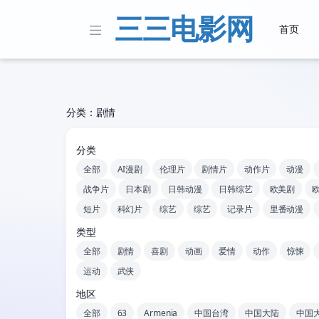
三三电影网
首页
分类：剧情
分类
全部
AI漫剧
伦理片
剧情片
动作片
动漫
战争片
日本剧
日韩动漫
日韩综艺
欧美剧
短片
科幻片
综艺
综艺
记录片
里番动漫
类型
全部
剧情
喜剧
动画
爱情
动作
惊悚
运动
武侠
地区
全部
63
Armenia
中国台湾
中国大陆
中国