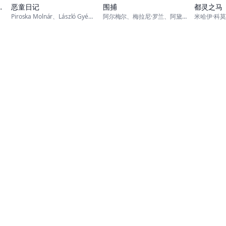
导演剪辑版
恶童日记
围捕
都灵之马
Piroska Molnár、László Gyémánt、András
阿尔梅尔、梅拉尼·罗兰、阿黛尔·艾克萨勒霍布洛斯、斯万·阿劳德、西尔维·