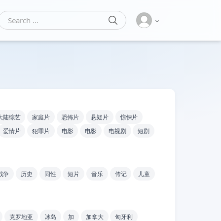
SEARCH
Search for:
大陆综艺
家庭片
恐怖片
悬疑片
惊悚片
爱情片
犯罪片
电影
电影
电视剧
短剧
战争
历史
同性
短片
音乐
传记
儿童
克罗地亚
冰岛
加
加拿大
匈牙利