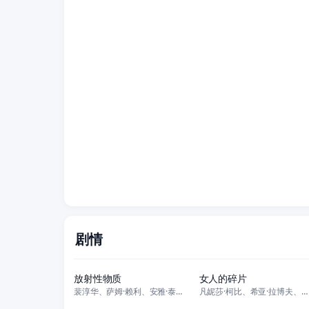
剧情
正片
正片
放射性物质
女人的碎片
裴淳华、萨姆·赖利、安雅·泰勒-乔伊、阿奈林·巴纳德、珊·布鲁克、凯瑟琳
凡妮莎·柯比、希亚·拉博夫、艾伦·伯斯汀、埃莱扎·施莱辛格、本·萨弗迪、
全9集
正片