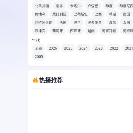
北马其顿
南非
卡塔尔
卢森堡
印度
印度尼
奥地利
尼日利亚
巴勒斯坦
巴西
希腊
德国
沙特阿拉伯
法国
波兰
波多黎各
波黑
泰国
菲律宾
葡萄牙
西班牙
越南
阿塞拜疆
阿根
年代
全部
2026
2025
2024
2023
2022
202
2005
热播推荐