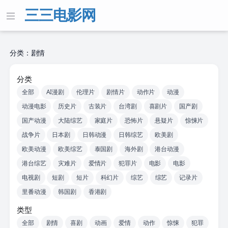
三三电影网
分类：剧情
分类
全部
AI漫剧
伦理片
剧情片
动作片
动漫
动漫电影
历史片
古装片
台湾剧
喜剧片
国产剧
国产动漫
大陆综艺
家庭片
恐怖片
悬疑片
惊悚片
战争片
日本剧
日韩动漫
日韩综艺
欧美剧
欧美动漫
欧美综艺
泰国剧
海外剧
港台动漫
港台综艺
灾难片
爱情片
犯罪片
电影
电影
电视剧
短剧
短片
科幻片
综艺
综艺
记录片
里番动漫
韩国剧
香港剧
类型
全部
剧情
喜剧
动画
爱情
动作
惊悚
犯罪