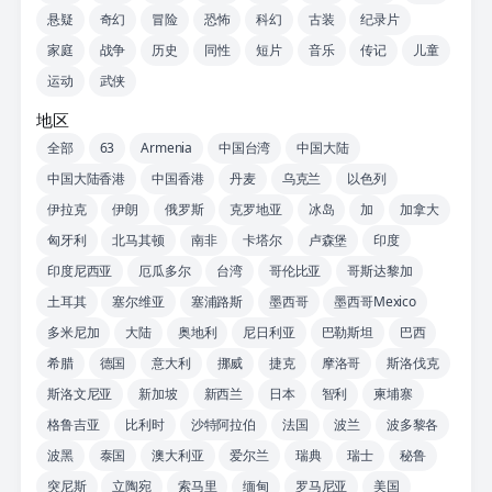
悬疑
奇幻
冒险
恐怖
科幻
古装
纪录片
家庭
战争
历史
同性
短片
音乐
传记
儿童
运动
武侠
地区
全部
63
Armenia
中国台湾
中国大陆
中国大陆香港
中国香港
丹麦
乌克兰
以色列
伊拉克
伊朗
俄罗斯
克罗地亚
冰岛
加
加拿大
匈牙利
北马其顿
南非
卡塔尔
卢森堡
印度
印度尼西亚
厄瓜多尔
台湾
哥伦比亚
哥斯达黎加
土耳其
塞尔维亚
塞浦路斯
墨西哥
墨西哥Mexico
多米尼加
大陆
奥地利
尼日利亚
巴勒斯坦
巴西
希腊
德国
意大利
挪威
捷克
摩洛哥
斯洛伐克
斯洛文尼亚
新加坡
新西兰
日本
智利
柬埔寨
格鲁吉亚
比利时
沙特阿拉伯
法国
波兰
波多黎各
波黑
泰国
澳大利亚
爱尔兰
瑞典
瑞士
秘鲁
突尼斯
立陶宛
索马里
缅甸
罗马尼亚
美国