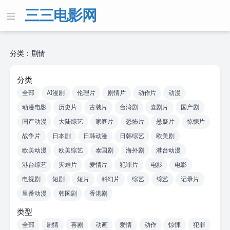
三三电影网
分类：剧情
分类
全部
AI漫剧
伦理片
剧情片
动作片
动漫
动漫电影
历史片
古装片
台湾剧
喜剧片
国产剧
国产动漫
大陆综艺
家庭片
恐怖片
悬疑片
惊悚片
战争片
日本剧
日韩动漫
日韩综艺
欧美剧
欧美动漫
欧美综艺
泰国剧
海外剧
港台动漫
港台综艺
灾难片
爱情片
犯罪片
电影
电影
电视剧
短剧
短片
科幻片
综艺
综艺
记录片
里番动漫
韩国剧
香港剧
类型
全部
剧情
喜剧
动画
爱情
动作
惊悚
犯罪