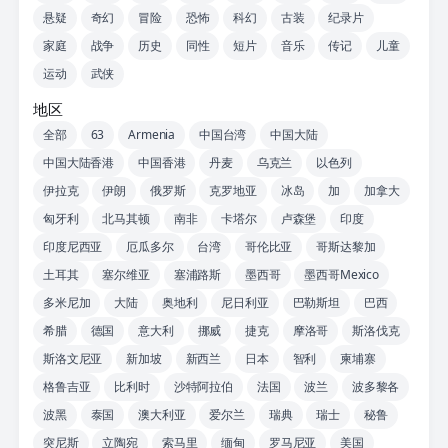
悬疑
奇幻
冒险
恐怖
科幻
古装
纪录片
家庭
战争
历史
同性
短片
音乐
传记
儿童
运动
武侠
地区
全部
63
Armenia
中国台湾
中国大陆
中国大陆香港
中国香港
丹麦
乌克兰
以色列
伊拉克
伊朗
俄罗斯
克罗地亚
冰岛
加
加拿大
匈牙利
北马其顿
南非
卡塔尔
卢森堡
印度
印度尼西亚
厄瓜多尔
台湾
哥伦比亚
哥斯达黎加
土耳其
塞尔维亚
塞浦路斯
墨西哥
墨西哥Mexico
多米尼加
大陆
奥地利
尼日利亚
巴勒斯坦
巴西
希腊
德国
意大利
挪威
捷克
摩洛哥
斯洛伐克
斯洛文尼亚
新加坡
新西兰
日本
智利
柬埔寨
格鲁吉亚
比利时
沙特阿拉伯
法国
波兰
波多黎各
波黑
泰国
澳大利亚
爱尔兰
瑞典
瑞士
秘鲁
突尼斯
立陶宛
索马里
缅甸
罗马尼亚
美国