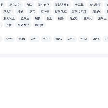
西亚
厄瓜多尔
台湾
哥伦比亚
哥斯达黎加
土耳其
塞尔维亚
意大利
挪威
捷克
摩洛哥
斯洛伐克
斯洛文尼亚
新加坡
澳大利亚
爱尔兰
瑞典
瑞士
秘鲁
突尼斯
立陶宛
索马里
廷
韩国
马来西亚
黎巴嫩
1
2020
2019
2018
2017
2016
2015
2014
2013
2