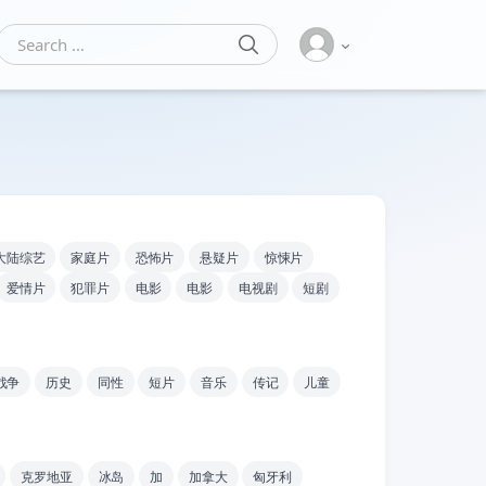
SEARCH
Search for:
大陆综艺
家庭片
恐怖片
悬疑片
惊悚片
爱情片
犯罪片
电影
电影
电视剧
短剧
战争
历史
同性
短片
音乐
传记
儿童
克罗地亚
冰岛
加
加拿大
匈牙利