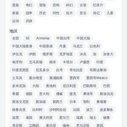
悬疑
奇幻
冒险
恐怖
科幻
古装
纪录片
家庭
战争
历史
同性
短片
音乐
传记
儿童
运动
武侠
地区
全部
63
Armenia
中国台湾
中国大陆
中国大陆香港
中国香港
丹麦
乌克兰
以色列
伊拉克
伊朗
俄罗斯
克罗地亚
冰岛
加
加拿大
匈牙利
北马其顿
南非
卡塔尔
卢森堡
印度
印度尼西亚
厄瓜多尔
台湾
哥伦比亚
哥斯达黎加
土耳其
塞尔维亚
塞浦路斯
墨西哥
墨西哥Mexico
多米尼加
大陆
奥地利
尼日利亚
巴勒斯坦
巴西
希腊
德国
意大利
挪威
捷克
摩洛哥
斯洛伐克
斯洛文尼亚
新加坡
新西兰
日本
智利
柬埔寨
格鲁吉亚
比利时
沙特阿拉伯
法国
波兰
波多黎各
波黑
泰国
澳大利亚
爱尔兰
瑞典
瑞士
秘鲁
突尼斯
立陶宛
索马里
缅甸
罗马尼亚
美国