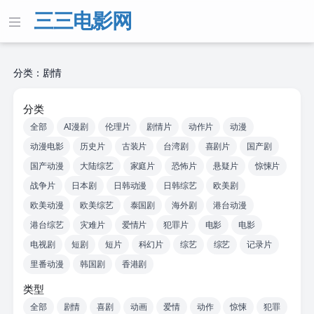
三三电影网
分类：剧情
分类
全部
AI漫剧
伦理片
剧情片
动作片
动漫
动漫电影
历史片
古装片
台湾剧
喜剧片
国产剧
国产动漫
大陆综艺
家庭片
恐怖片
悬疑片
惊悚片
战争片
日本剧
日韩动漫
日韩综艺
欧美剧
欧美动漫
欧美综艺
泰国剧
海外剧
港台动漫
港台综艺
灾难片
爱情片
犯罪片
电影
电影
电视剧
短剧
短片
科幻片
综艺
综艺
记录片
里番动漫
韩国剧
香港剧
类型
全部
剧情
喜剧
动画
爱情
动作
惊悚
犯罪