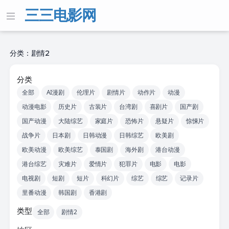
三三电影网
分类：剧情2
分类
全部
AI漫剧
伦理片
剧情片
动作片
动漫
动漫电影
历史片
古装片
台湾剧
喜剧片
国产剧
国产动漫
大陆综艺
家庭片
恐怖片
悬疑片
惊悚片
战争片
日本剧
日韩动漫
日韩综艺
欧美剧
欧美动漫
欧美综艺
泰国剧
海外剧
港台动漫
港台综艺
灾难片
爱情片
犯罪片
电影
电影
电视剧
短剧
短片
科幻片
综艺
综艺
记录片
里番动漫
韩国剧
香港剧
类型
全部
剧情2