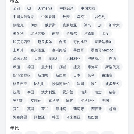
地区
全部
63
Armenia
中国台湾
中国大陆
中国大陆香港
中国香港
丹麦
乌克兰
以色列
伊拉克
伊朗
俄罗斯
克罗地亚
冰岛
加
加拿大
匈牙利
北马其顿
南非
卡塔尔
卢森堡
印度
印度尼西亚
厄瓜多尔
台湾
哥伦比亚
哥斯达黎加
土耳其
塞尔维亚
塞浦路斯
墨西哥
墨西哥Mexico
多米尼加
大陆
奥地利
尼日利亚
巴勒斯坦
巴西
希腊
德国
意大利
挪威
捷克
摩洛哥
斯洛伐克
斯洛文尼亚
新加坡
新西兰
日本
智利
柬埔寨
格鲁吉亚
比利时
沙特阿拉伯
法国
波兰
波多黎各
波黑
泰国
澳大利亚
爱尔兰
瑞典
瑞士
秘鲁
突尼斯
立陶宛
索马里
缅甸
罗马尼亚
美国
芬兰
英国
荷兰
菲律宾
葡萄牙
西班牙
越南
阿塞拜疆
阿根廷
韩国
马来西亚
黎巴嫩
年代