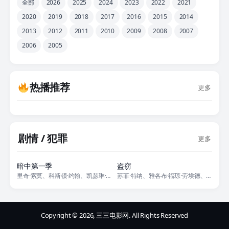
全部
2026
2025
2024
2023
2022
2021
2020
2019
2018
2017
2016
2015
2014
2013
2012
2011
2010
2009
2008
2007
2006
2005
热播推荐
更多
剧情 / 犯罪
更多
全13集
全6集
暗中第一季
盗窃
里奇·索莫、科斯顿·约翰、凯瑟琳·约克、西康·塞布罗、帕芮·马费尔德、布
苏菲·特纳、雅各布·福琼·劳埃德、阿奇·马德基、安德鲁·霍华德、艾莉·詹
Copyright © 2026, 三三电影网. All Rights Reserved