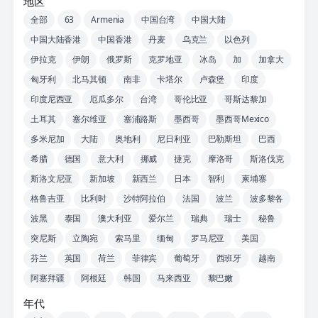
地区
全部
63
Armenia
中国台湾
中国大陆
中国大陆香港
中国香港
丹麦
乌克兰
以色列
伊拉克
伊朗
俄罗斯
克罗地亚
冰岛
加
加拿大
匈牙利
北马其顿
南非
卡塔尔
卢森堡
印度
印度尼西亚
厄瓜多尔
台湾
哥伦比亚
哥斯达黎加
土耳其
塞尔维亚
塞浦路斯
墨西哥
墨西哥Mexico
多米尼加
大陆
奥地利
尼日利亚
巴勒斯坦
巴西
希腊
德国
意大利
挪威
捷克
摩洛哥
斯洛伐克
斯洛文尼亚
新加坡
新西兰
日本
智利
柬埔寨
格鲁吉亚
比利时
沙特阿拉伯
法国
波兰
波多黎各
波黑
泰国
澳大利亚
爱尔兰
瑞典
瑞士
秘鲁
突尼斯
立陶宛
索马里
缅甸
罗马尼亚
美国
芬兰
英国
荷兰
菲律宾
葡萄牙
西班牙
越南
阿塞拜疆
阿根廷
韩国
马来西亚
黎巴嫩
年代