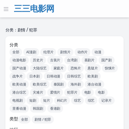
三三电影网
分类：剧情 / 犯罪
分类
全部
AI漫剧
伦理片
剧情片
动作片
动漫
动漫电影
历史片
古装片
台湾剧
喜剧片
国产剧
国产动漫
大陆综艺
家庭片
恐怖片
悬疑片
惊悚片
战争片
日本剧
日韩动漫
日韩综艺
欧美剧
欧美动漫
欧美综艺
泰国剧
海外剧
港台动漫
港台综艺
灾难片
爱情片
犯罪片
电影
电影
电视剧
短剧
短片
科幻片
综艺
综艺
记录片
里番动漫
韩国剧
香港剧
类型
全部
剧情 / 犯罪