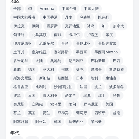
地区
全部
63
Armenia
中国台湾
中国大陆
中国大陆香港
中国香港
丹麦
乌克兰
以色列
伊拉克
伊朗
俄罗斯
克罗地亚
冰岛
加
加拿大
匈牙利
北马其顿
南非
卡塔尔
卢森堡
印度
印度尼西亚
厄瓜多尔
台湾
哥伦比亚
哥斯达黎加
土耳其
塞尔维亚
塞浦路斯
墨西哥
墨西哥Mexico
多米尼加
大陆
奥地利
尼日利亚
巴勒斯坦
巴西
希腊
德国
意大利
挪威
捷克
摩洛哥
斯洛伐克
斯洛文尼亚
新加坡
新西兰
日本
智利
柬埔寨
格鲁吉亚
比利时
沙特阿拉伯
法国
波兰
波多黎各
波黑
泰国
澳大利亚
爱尔兰
瑞典
瑞士
秘鲁
突尼斯
立陶宛
索马里
缅甸
罗马尼亚
美国
芬兰
英国
荷兰
菲律宾
葡萄牙
西班牙
越南
阿塞拜疆
阿根廷
韩国
马来西亚
黎巴嫩
年代