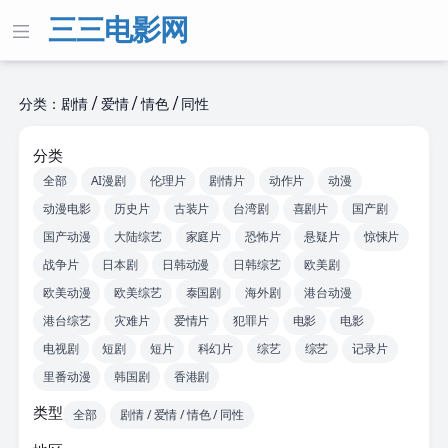
三三电影网
分类：剧情 / 爱情 / 情色 / 同性
分类
全部
AI漫剧
伦理片
剧情片
动作片
动漫
动漫电影
历史片
古装片
台湾剧
喜剧片
国产剧
国产动漫
大陆综艺
家庭片
恐怖片
悬疑片
惊悚片
战争片
日本剧
日韩动漫
日韩综艺
欧美剧
欧美动漫
欧美综艺
泰国剧
海外剧
港台动漫
港台综艺
灾难片
爱情片
犯罪片
电影
电影
电视剧
短剧
短片
科幻片
综艺
综艺
记录片
里番动漫
韩国剧
香港剧
类型
全部
剧情 / 爱情 / 情色 / 同性