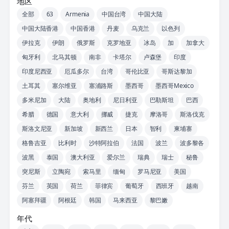
地区
全部
63
Armenia
中国台湾
中国大陆
中国大陆香港
中国香港
丹麦
乌克兰
以色列
伊拉克
伊朗
俄罗斯
克罗地亚
冰岛
加
加拿大
匈牙利
北马其顿
南非
卡塔尔
卢森堡
印度
印度尼西亚
厄瓜多尔
台湾
哥伦比亚
哥斯达黎加
土耳其
塞尔维亚
塞浦路斯
墨西哥
墨西哥Mexico
多米尼加
大陆
奥地利
尼日利亚
巴勒斯坦
巴西
希腊
德国
意大利
挪威
捷克
摩洛哥
斯洛伐克
斯洛文尼亚
新加坡
新西兰
日本
智利
柬埔寨
格鲁吉亚
比利时
沙特阿拉伯
法国
波兰
波多黎各
波黑
泰国
澳大利亚
爱尔兰
瑞典
瑞士
秘鲁
突尼斯
立陶宛
索马里
缅甸
罗马尼亚
美国
芬兰
英国
荷兰
菲律宾
葡萄牙
西班牙
越南
阿塞拜疆
阿根廷
韩国
马来西亚
黎巴嫩
年代