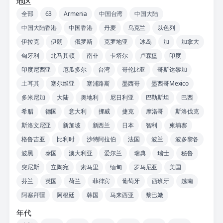
地区
全部
63
Armenia
中国台湾
中国大陆
中国大陆香港
中国香港
丹麦
乌克兰
以色列
伊拉克
伊朗
俄罗斯
克罗地亚
冰岛
加
加拿大
匈牙利
北马其顿
南非
卡塔尔
卢森堡
印度
印度尼西亚
厄瓜多尔
台湾
哥伦比亚
哥斯达黎加
土耳其
塞尔维亚
塞浦路斯
墨西哥
墨西哥Mexico
多米尼加
大陆
奥地利
尼日利亚
巴勒斯坦
巴西
希腊
德国
意大利
挪威
捷克
摩洛哥
斯洛伐克
斯洛文尼亚
新加坡
新西兰
日本
智利
柬埔寨
格鲁吉亚
比利时
沙特阿拉伯
法国
波兰
波多黎各
波黑
泰国
澳大利亚
爱尔兰
瑞典
瑞士
秘鲁
突尼斯
立陶宛
索马里
缅甸
罗马尼亚
美国
芬兰
英国
荷兰
菲律宾
葡萄牙
西班牙
越南
阿塞拜疆
阿根廷
韩国
马来西亚
黎巴嫩
年代