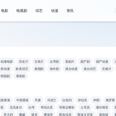
电影
电视剧
综艺
动漫
资讯
动漫电影
历史片
古装片
台湾剧
喜剧片
国产剧
国产动漫
欧美动漫
欧美综艺
泰国剧
海外剧
港台动漫
港台综艺
灾难片
韩国剧
香港剧
大陆香港
中国香港
丹麦
乌克兰
以色列
伊拉克
伊朗
俄罗斯
西亚
厄瓜多尔
台湾
哥伦比亚
哥斯达黎加
土耳其
塞尔维亚
意大利
挪威
捷克
摩洛哥
斯洛伐克
斯洛文尼亚
新加坡