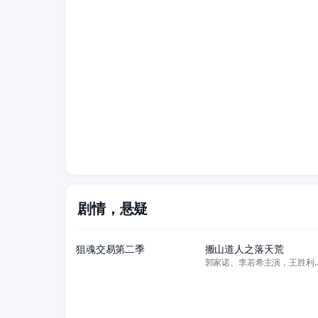
剧情，悬疑
全13集
正片
狙魂交易第二季
搬山道人之落天荒
郭家诺、李若希主演，王胜利、胡星宇、吴铭