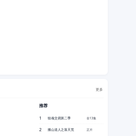
更多
推荐
1
狙魂交易第二季
全13集
2
搬山道人之落天荒
正片