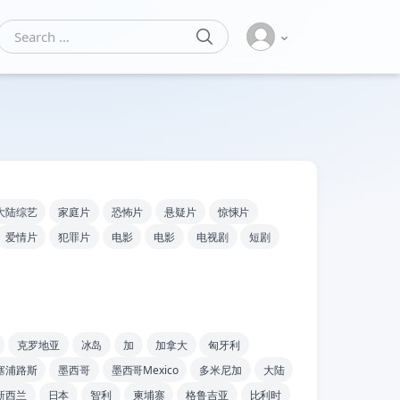
SEARCH
Search for:
大陆综艺
家庭片
恐怖片
悬疑片
惊悚片
爱情片
犯罪片
电影
电影
电视剧
短剧
克罗地亚
冰岛
加
加拿大
匈牙利
塞浦路斯
墨西哥
墨西哥Mexico
多米尼加
大陆
新西兰
日本
智利
柬埔寨
格鲁吉亚
比利时