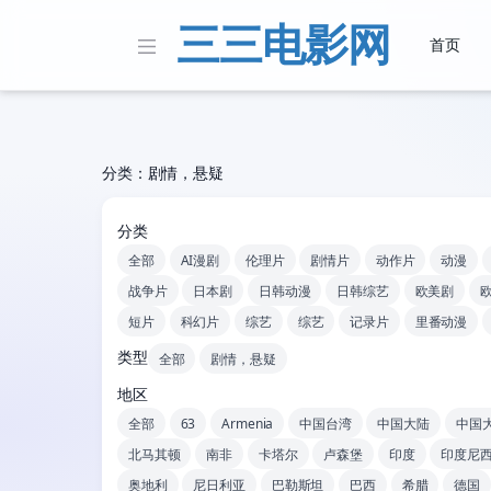
三三电影网
首页
分类：剧情，悬疑
分类
全部
AI漫剧
伦理片
剧情片
动作片
动漫
战争片
日本剧
日韩动漫
日韩综艺
欧美剧
短片
科幻片
综艺
综艺
记录片
里番动漫
类型
全部
剧情，悬疑
地区
全部
63
Armenia
中国台湾
中国大陆
中国
北马其顿
南非
卡塔尔
卢森堡
印度
印度尼
奥地利
尼日利亚
巴勒斯坦
巴西
希腊
德国