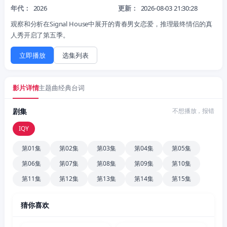
年代：
2026
更新：
2026-08-03 21:30:28
观察和分析在Signal House中展开的青春男女恋爱，推理最终情侣的真
人秀开启了第五季。
立即播放
选集列表
影片详情
主题曲
经典台词
剧集
不想播放，报错
IQY
第01集
第02集
第03集
第04集
第05集
第06集
第07集
第08集
第09集
第10集
第11集
第12集
第13集
第14集
第15集
猜你喜欢
更新至20260804期
更新至20260729期