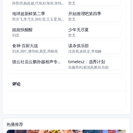
薛凯琪,杨超越,代旭,杜海涛,张纯烨
暂无
更新至20260805期
更新至20260805期
地球超新鲜第二季
开始推理吧第四季
郭京飞,李乃文,孙红雷,王玉雯,陈星旭,刘宇宁,林一,龚俊
暂无
更新至01期
更新至20260805期
姐姐快醒醒
少年无尽夏
刘恋
暂无
更新至20260805期
更新至04集
食神·百厨大战
谋杀俱乐部
刘涛,高叶,潘玮柏,蔡昊,周晓燕
沈昌珉,崔杋圭,李相赫
全07期
更新至07集
德云社岳云鹏孙越相声专场贵阳站
timelesz：选秀计划
佐藤胜利,菊池风磨,松岛聪
评论
热播推荐